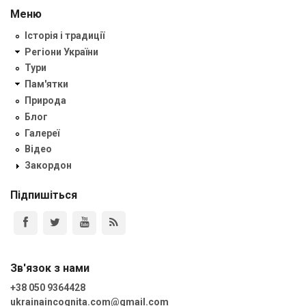
Меню
Історія і традиції
Регіони України
Тури
Пам'ятки
Природа
Блог
Галереї
Відео
Закордон
Підпишіться
Зв'язок з нами
+38 050 9364428
ukrainaincognita.com@gmail.com