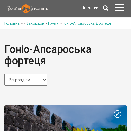
uk
ru
en
Головна
>
>
Закордон
>
Грузія
>
Гоніо-Апсароська фортеця
Гоніо-Апсароська
фортеця