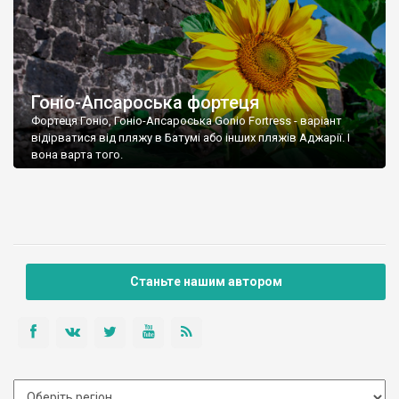
Гоніо-Апсароська фортеця
Фортеця Гоніо, Гоніо-Апсароська Gonio Fortress - варіант
відірватися від пляжу в Батумі або інших пляжів Аджарії. І
вона варта того.
Станьте нашим автором