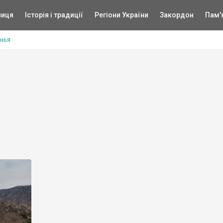
ниця
Історія і традиції
Регіони України
Закордон
Пам'
нья