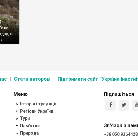
я
’є на
рдар, на
в,
вели ще
нік […]
нас
Стати автором
Підтримати сайт “Україна Інкогні
Меню
Підпишіться
Історія і традиції
Регіони України
Тури
Зв'язок з нам
Пам'ятки
Природа
+38 050 9364428