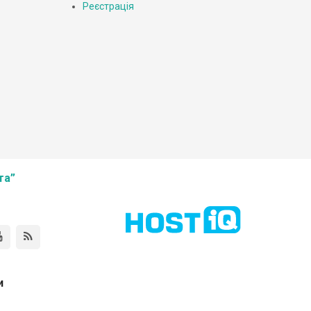
Реєстрація
та”
и