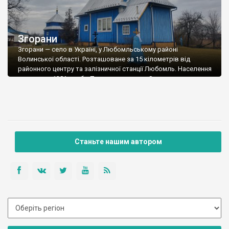
Згорани
Згорани — село в Україні, у Любомльському районі
Волинської області. Розташоване за 15 кілометрів від
районного центру та залізничної станції Любомль. Населення
становить 1381 особу. Перша згадка про Згорани належить
до 1674 року. З давніх часів село Згорани було відоме своїми
лляними ткацькими виробами. В середині 19 століття тут
було 122 будинки і 800 жителів. […]
Станьте нашим автором