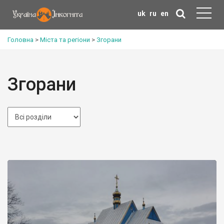
uk
ru
en
Головна
>
Міста та регіони
>
Згорани
Згорани