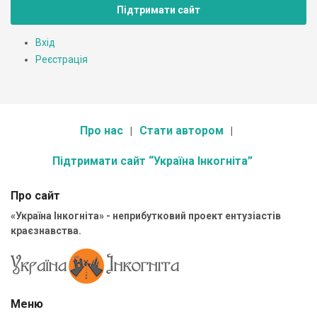
Підтримати сайт
Вхід
Реєстрація
Про нас
Стати автором
Підтримати сайт “Україна Інкогніта”
Про сайт
«Україна Інкогніта» - неприбутковий проект ентузіастів
краєзнавства.
Меню