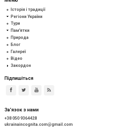
Меню
Історія і традиції
Регіони України
Тури
Пам'ятки
Природа
Блог
Галереї
Відео
Закордон
Підпишіться
Зв'язок з нами
+38 050 9364428
ukrainaincognita.com@gmail.com