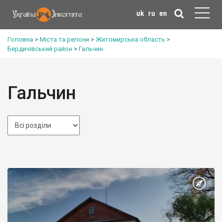
uk
ru
en
Головна
>
Міста та регіони
>
Житомирська область
>
Бердичівський район
>
Гальчин
Гальчин