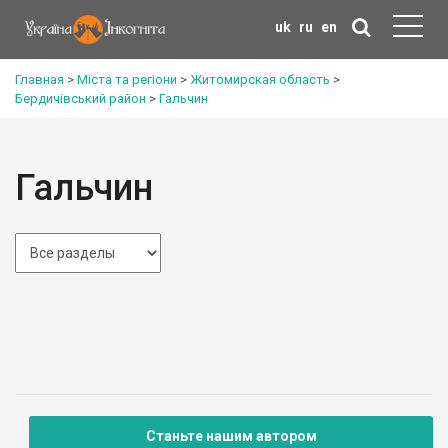
uk
ru
en
Главная
>
Міста та регіони
>
Житомирская область
>
Бердичівський район
>
Гальчин
Гальчин
Станьте нашим автором