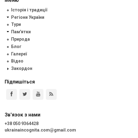
Меню
Історія і традиції
Регіони України
Тури
Пам'ятки
Природа
Блог
Галереї
Відео
Закордон
Підпишіться
Зв'язок з нами
+38 050 9364428
ukrainaincognita.com@gmail.com