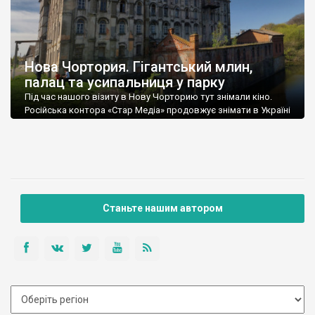
Нова Чортория. Гігантський млин,
палац та усипальниця у парку
Під час нашого візиту в Нову Чорторию тут знімали кіно.
Російська контора «Стар Медіа» продовжує знімати в Україні
свої (не знаю як їх назвати) типу фільми.
Станьте нашим автором