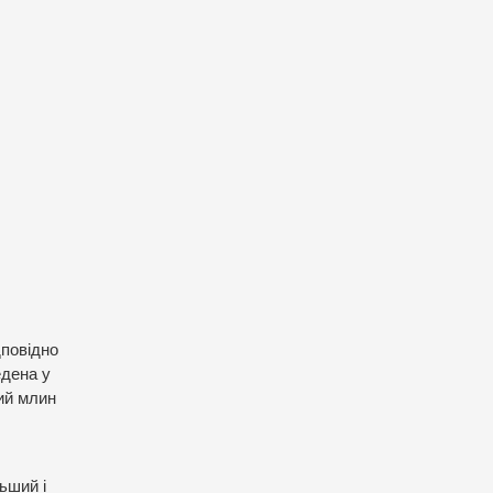
дповідно
едена у
вий млин
ьший і