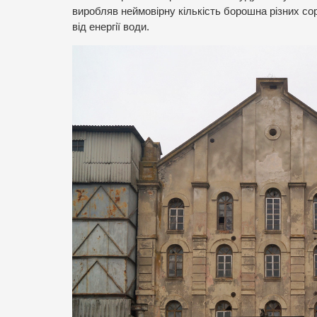
виробляв неймовірну кількість борошна різних сор
від енергії води.