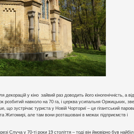
екорацій у кіно зайвий раз доводить його кіногенічність, а ві
парк розбитий навколо на 70 га, і церква усипальня Оржицьких, зв
е, що зустрічає туриста у Новій Чорториї – це гігантський паро
та Житомирі, але там вони розташовані в межах підприємств і
зі Случа у 70-ті роки 19 століття – тоді він ймовірно був найбіл