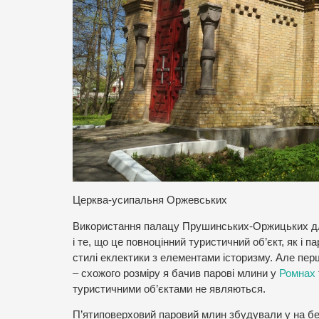
Церква-усипальня Оржевських
Використання палацу Прушинських-Оржицьких для д
і те, що це повноцінний туристичний об’єкт, як і 
стилі еклектики з елементами історизму. Але перш
– схожого розміру я бачив парові млини у
Ромнах
туристичними об’єктами не являються.
П’ятиповерховий паровий млин збудували у на бере