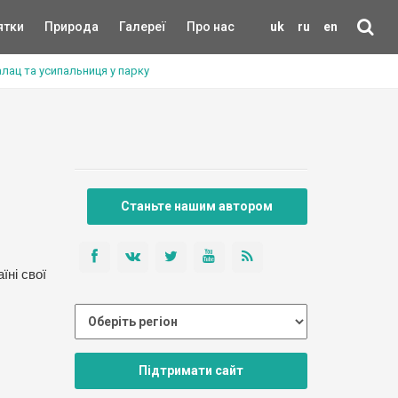
ятки
Природа
Галереї
Про нас
uk
ru
en
алац та усипальниця у парку
Станьте нашим автором
їні свої
Підтримати сайт