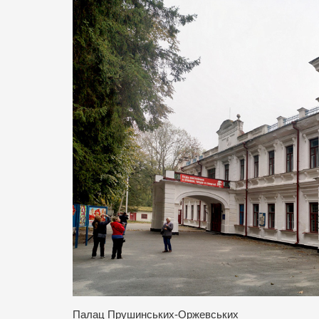
Палац Прушинських-Оржевських