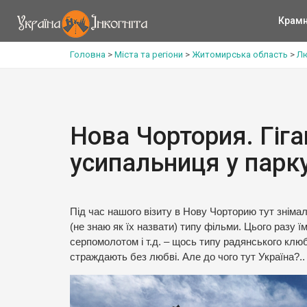
Крам
Головна
>
Міста та регіони
>
Житомирська область
>
Лю
Нова Чортория. Гіга
усипальниця у парк
Під час нашого візиту в Нову Чорторию тут знімал
(не знаю як їх назвати) типу фільми. Цього разу 
серпомолотом і т.д. – щось типу радянського клю
страждають без любві. Але до чого тут Україна?..