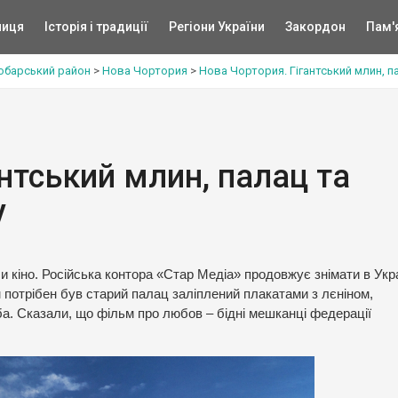
ниця
Історія і традиції
Регіони України
Закордон
Пам'
барський район
>
Нова Чортория
>
Нова Чортория. Гігантський млин, п
нтський млин, палац та
у
и кіно. Російська контора «Стар Медіа» продовжує знімати в Укра
їм потрібен був старий палац заліплений плакатами з лєніном,
ба. Сказали, що фільм про любов – бідні мешканці федерації