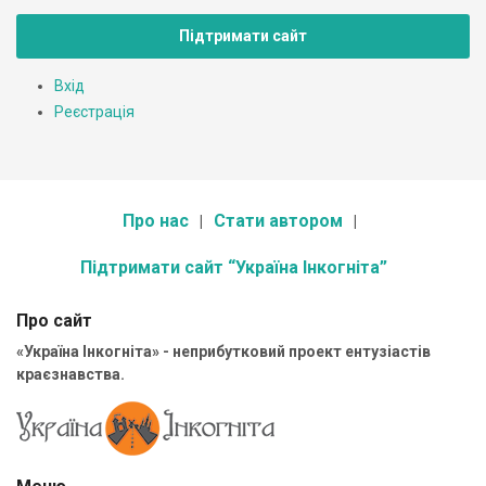
Підтримати сайт
Вхід
Реєстрація
Про нас
Стати автором
Підтримати сайт “Україна Інкогніта”
Про сайт
«Україна Інкогніта» - неприбутковий проект ентузіастів
краєзнавства.