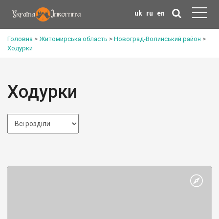
uk
ru
en
Головна
>
Житомирська область
>
Новоград-Волинський район
>
Ходурки
Ходурки