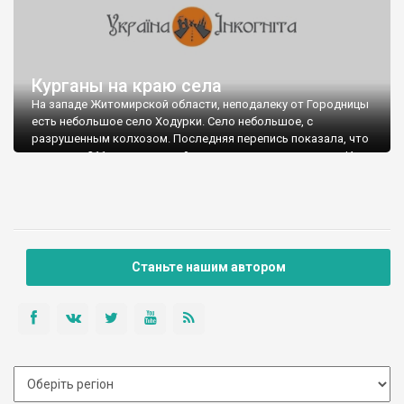
Курганы на краю села
На западе Житомирской области, неподалеку от Городницы
есть небольшое село Ходурки. Село небольшое, с
разрушенным колхозом. Последняя перепись показала, что
жило там 211 человек, а сейчас, наверное, еще меньше. И
ничем особым не были бы Ходурки примечательны (если не
считать странного называния), когда бы в 1988 году здесь, на
правом береге реки Случь, экспедиция НАН Украины под
руководством Звиздецкого не обнаружила несколько
курганных погребений. Могильники раскопали, и оказалось,
что захоронены там ятвяги. Больше всего удивляет, что
Станьте нашим автором
жили ятвяги далеко на севере (территория современных
Беларуси, Польши и Литвы) и давно. Нигде больше в Украине
таких курганов не обнаружено.