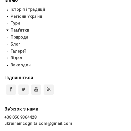
Меню
Історія і традиції
Регіони України
Тури
Пам'ятки
Природа
Блог
Галереї
Відео
Закордон
Підпишіться
Зв'язок з нами
+38 050 9364428
ukrainaincognita.com@gmail.com