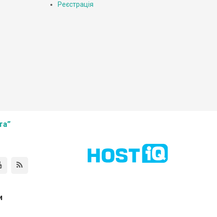
Реєстрація
та”
и