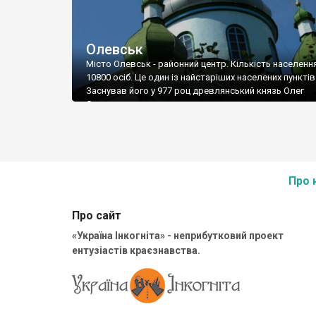
Олевськ
Місто Олевськ - районний центр. Кількість населення
10800 осіб. Це один із найстаріших населених пунктів
Заснував його у 977 роц древлянський князь Олег
Святославович.
Про 
Про сайт
«Україна Інкогніта» - неприбутковий проект
ентузіастів краєзнавства.