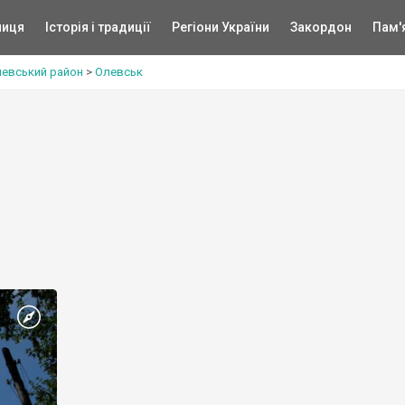
ниця
Історія і традиції
Регіони України
Закордон
Пам'
евський район
>
Олевськ