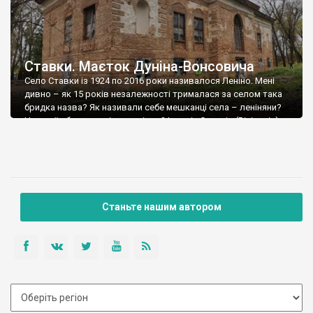
Ставки. Маєток Дуніна-Вонсовича
Село Ставки із 1924 по 2016 роки називалося Леніно. Мені
дивно – як 15 років незалежності трималася за селом така
бридка назва? Як називали себе мешканці села – леніняни?
Невже їм було зовсім все рівно? Історія Ставків (Вікіпедія).
Перші писемні згадки про село відносяться до 1415 року,
коли частина села Ставки була включена в список […]
Станьте нашим автором