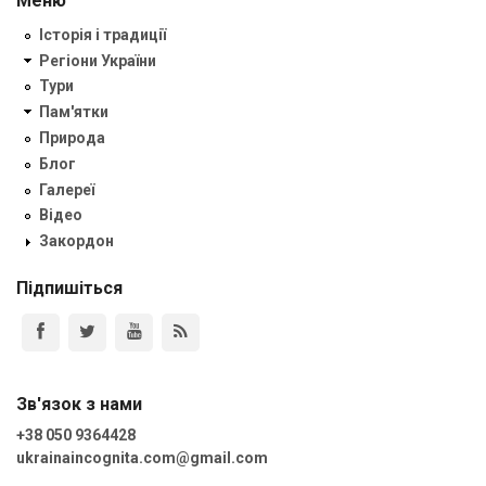
Меню
Історія і традиції
Регіони України
Тури
Пам'ятки
Природа
Блог
Галереї
Відео
Закордон
Підпишіться
Зв'язок з нами
+38 050 9364428
ukrainaincognita.com@gmail.com