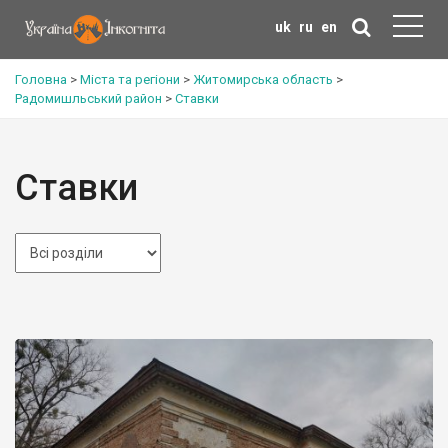
uk
ru
en
Головна
>
Міста та регіони
>
Житомирська область
>
Радомишльський район
>
Ставки
Ставки