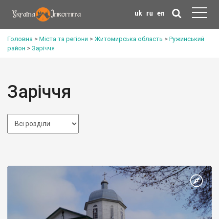
uk
ru
en
Головна
>
Міста та регіони
>
Житомирська область
>
Ружинський
район
>
Заріччя
Заріччя