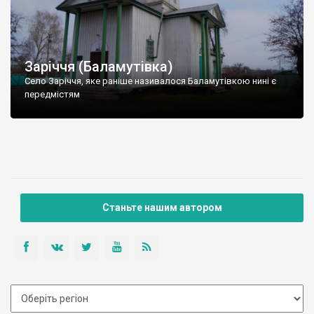
Заріччя (Баламутівка)
Село Заріччя, яке раніше називалося Баламутівкою нині є
передмістям
Станьте нашим автором