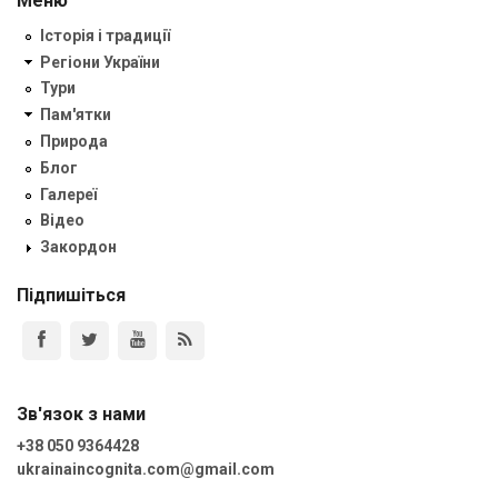
Меню
Історія і традиції
Регіони України
Тури
Пам'ятки
Природа
Блог
Галереї
Відео
Закордон
Підпишіться
Зв'язок з нами
+38 050 9364428
ukrainaincognita.com@gmail.com