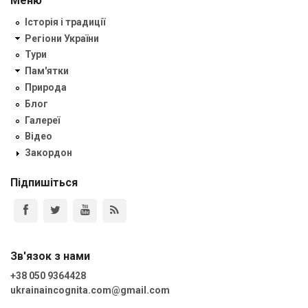
Меню
Історія і традиції
Регіони України
Тури
Пам'ятки
Природа
Блог
Галереї
Відео
Закордон
Підпишіться
Зв'язок з нами
+38 050 9364428
ukrainaincognita.com@gmail.com