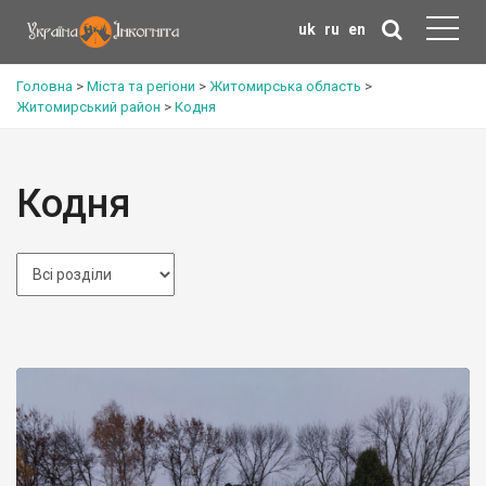
uk
ru
en
Головна
>
Міста та регіони
>
Житомирська область
>
Житомирський район
>
Кодня
Кодня