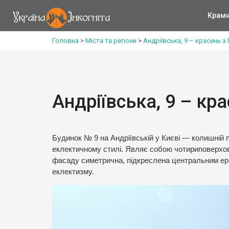
Крам
Головна
>
Міста та регіони
>
Андріївська, 9 – красень з
Андріївська, 9 – кр
Будинок № 9 на Андріївській у Києві — колишній 
еклектичному стилі. Являє собою чотириповерхов
фасаду симетрична, підкреслена центральним ер
еклектизму.