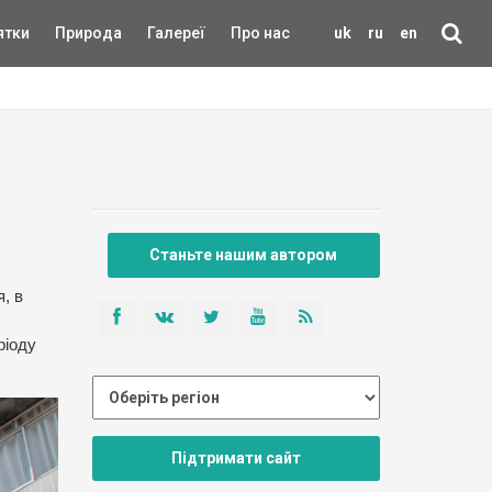
ятки
Природа
Галереї
Про нас
uk
ru
en
Станьте нашим автором
, в
ріоду
Підтримати сайт