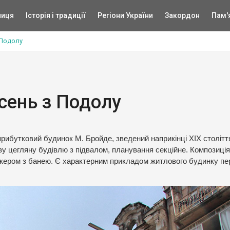
ниця
Історія і традиції
Регіони України
Закордон
Пам'
 Подолу
асень з Подолу
прибутковий будинок М. Бройде, зведений наприкінці XIX століття
у цегляну будівлю з підвалом, планування секційне. Композиція
кером з банею. Є характерним прикладом житлового будинку пе