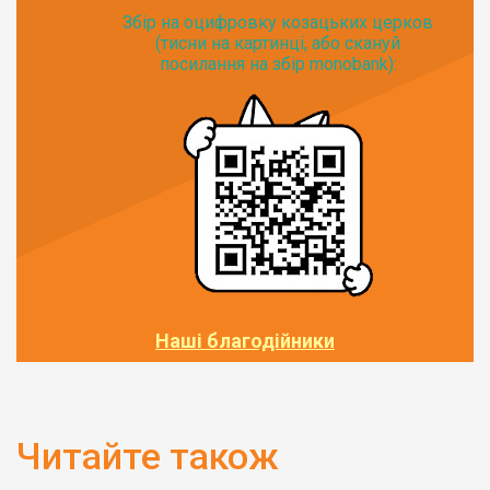
Збір на оцифровку козацьких церков
(тисни на картинці, або скануй
посилання на збір monobank):
Наші благодійники
Читайте також