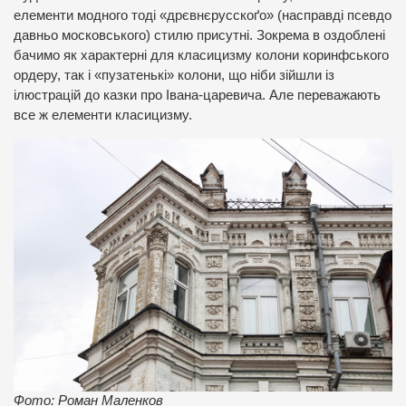
елементи модного тоді «дрєвнєрусскоґо» (насправді псевдо
давньо московського) стилю присутні. Зокрема в оздоблені
бачимо як характерні для класицизму колони коринфського
ордеру, так і «пузатенькі» колони, що ніби зійшли із
ілюстрацій до казки про Івана-царевича. Але переважають
все ж елементи класицизму.
Фото: Роман Маленков