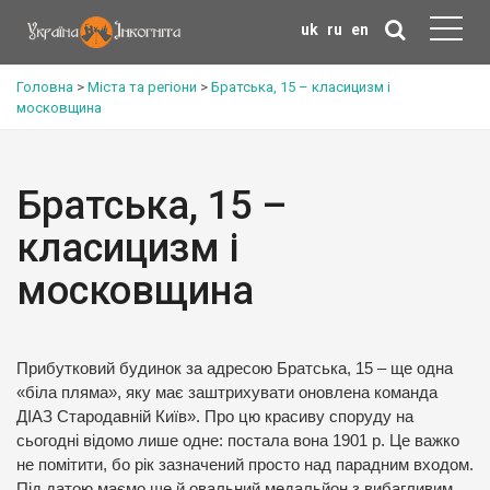
uk
ru
en
Головна
>
Міста та регіони
>
Братська, 15 – класицизм і
московщина
Братська, 15 –
класицизм і
московщина
Прибутковий будинок за адресою Братська, 15 – ще одна
«біла пляма», яку має заштрихувати оновлена команда
ДІАЗ Стародавній Київ». Про цю красиву споруду на
сьогодні відомо лише одне: постала вона 1901 р. Це важко
не помітити, бо рік зазначений просто над парадним входом.
Під датою маємо ще й овальний медальйон з вибагливим