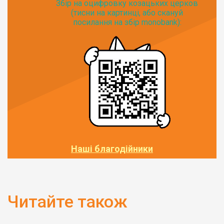
Збір на оцифровку козацьких церков
(тисни на картинці, або скануй
посилання на збір monobank):
Наші благодійники
Читайте також