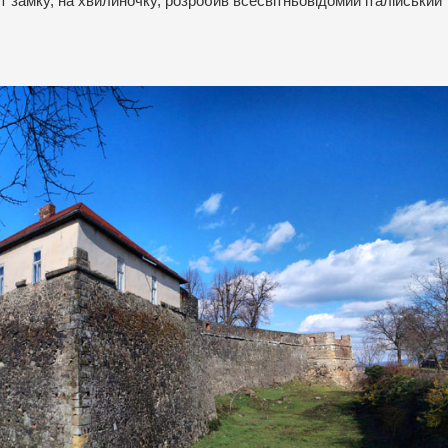
ект замку, на хвилиночку, розробив всесвітньовідомий італійський