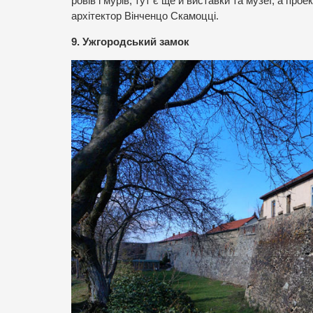
ровів і мурів, тут є ще й виставки та музеї, а про
архітектор Вінченцо Скамоцці.
9. Ужгородський замок