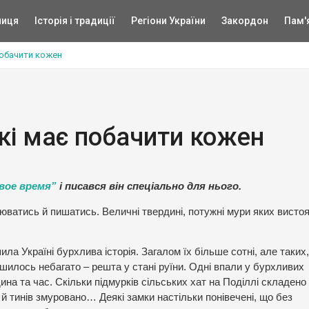
ниця
Історія і традиції
Регіони України
Закордон
Пам'
 побачити кожен
які має побачити кожен
вое время”
і писався він спеціально для нього.
люватись й пишатись. Величні твердині, потужні мури яких висто
ила Україні бурхлива історія. Загалом їх більше сотні, але таких,
шилось небагато – решта у стані руїни. Одні впали у бурхливих
на та час. Скільки підмурків сільських хат на Поділлі складено
й тинів змуровано… Деякі замки настільки понівечені, що без