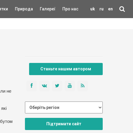
ятки
Природа
Галереї
Про нас
uk
ru
en
Станьте нашим автором
яли не
 які
 бутом
Підтримати сайт