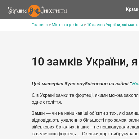
Крам
Головна
>
Міста та регіони
>
10 замків України, які має
10 замків України, 
Цей матеріал було опубліковано на сайті “
Но
Є в Україні замки та фортеці, якими можна захоп
одне століття.
Замки — чи не найцікавіші об’єкти з тих, які залиш
відповідають уявленню більшості про замок, зали
військових баталіях, інших – не пошкодували люди
із величних фортець… Скільки доріг вибрукувано 