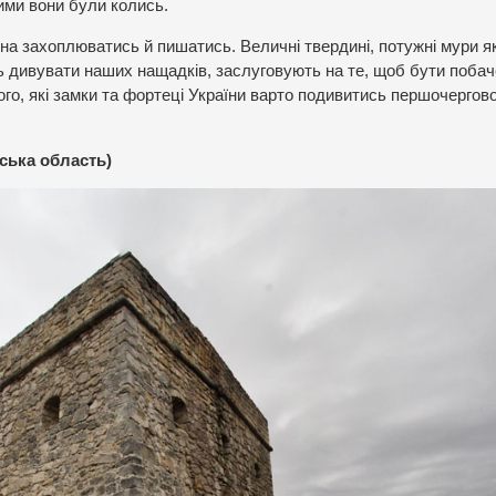
ими вони були колись.
ожна захоплюватись й пишатись. Величні твердині, потужні мури я
ь дивувати наших нащадків, заслуговують на те, щоб бути поба
ого, які замки та фортеці України варто подивитись першочергов
ьська область)