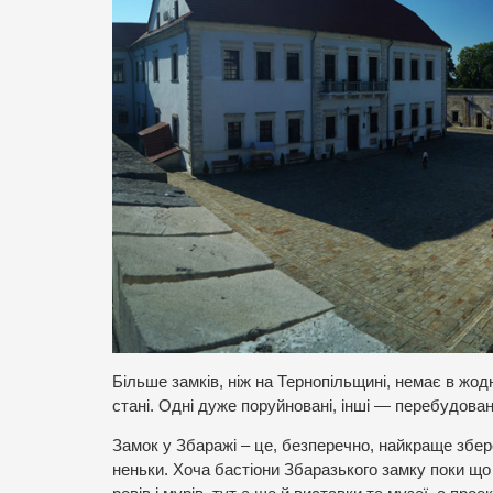
Більше замків, ніж на Тернопільщині, немає в жодн
стані. Одні дуже поруйновані, інші — перебудовані
Замок у Збаражі – це, безперечно, найкраще збер
неньки. Хоча бастіони Збаразького замку поки що