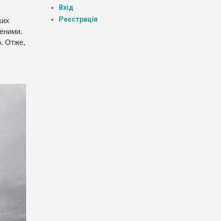
Вхід
Реєстрація
ких
ченими.
о. Отже,