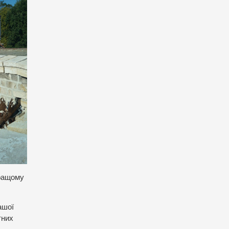
кращому
ашої
тних