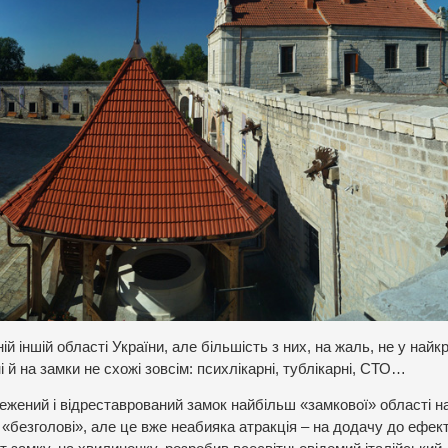
ій іншій області України, але більшість з них, на жаль, не у най
 й на замки не схожі зовсім: психлікарні, тублікарні, СТО…
ежений і відреставрований замок найбільш «замкової» області н
 «безголові», але це вже неабияка атракція – на додачу до ефек