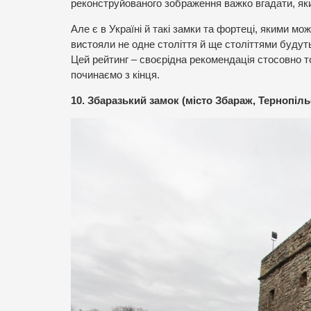
реконструйованого зображення важко вгадати, як
Але є в Україні й такі замки та фортеці, якими м
вистояли не одне століття й ще століттями будут
Цей рейтинг – своєрідна рекомендація стосовно т
починаємо з кінця.
10. Збаразький замок (місто Збараж, Тернопіл