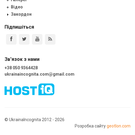
Відео
Закордон
Підпишіться
Зв'язок з нами
+38 050 9364428
ukrainaincognita.com@gmail.com
© UkrainaIncognita 2012 - 2026
Розробка сайту
geotlon.com