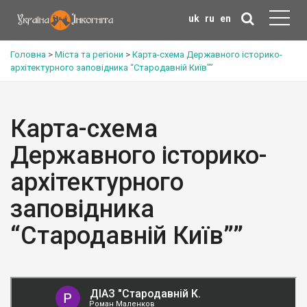
uk
ru
en
Головна
>
Міста та регіони
>
Карта-схема Державного історико-
архітектурного заповідника “Стародавній Київ””
Карта-схема
Державного історико-
архітектурного
заповідника
“Стародавній Київ””