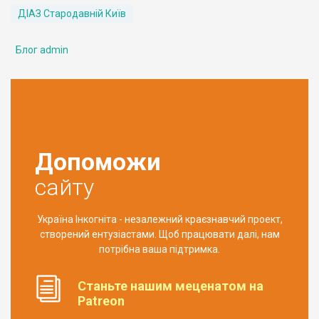
ДІАЗ Стародавній Київ
Блог admin
Допоможи
сайту
Україна Інкогніта - незалежний краєзнавчий проект,
створений ентузіастами. Щоб працювати далі, нам
потрібна ваша підтримка.
Станьте нашим меценатом на
Patreon