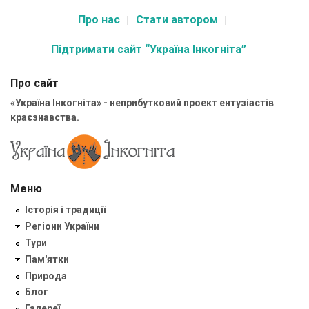
Про нас
Стати автором
Підтримати сайт “Україна Інкогніта”
Про сайт
«Україна Інкогніта» - неприбутковий проект ентузіастів
краєзнавства.
Меню
Історія і традиції
Регіони України
Тури
Пам'ятки
Природа
Блог
Галереї