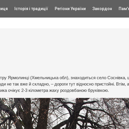
ниця
Історія і традиції
Регіони України
Закордон
Пам'
ентру Ярмолинці (Хмельницька обл), знаходиться село Соснівка, 
 не так вже й складно, – дороги тут відносно пристойні. Втім, 
ика очікує 2-3 кілометра жаху роздовбаною бруківкою.