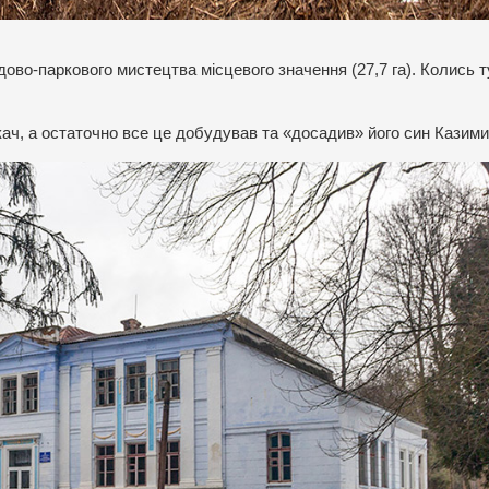
ово-паркового мистецтва місцевого значення (27,7 га). Колись т
кач, а остаточно все це добудував та «досадив» його син Казими