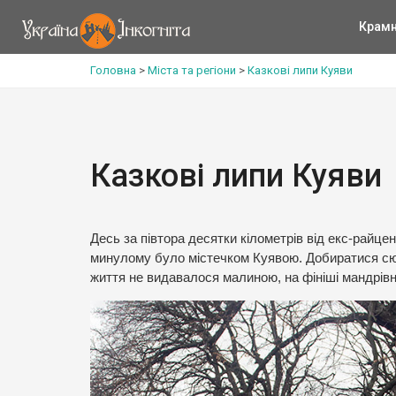
Крам
Головна
>
Міста та регіони
>
Казкові липи Куяви
Казкові липи Куяви
Десь за півтора десятки кілометрів від екс-райц
минулому було містечком Куявою. Добиратися сюди
життя не видавалося малиною, на фініші мандрівн