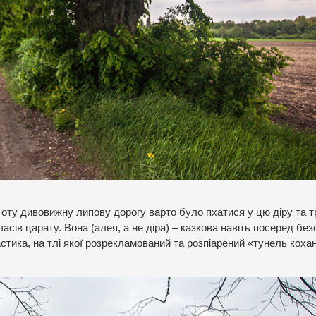
оту дивовижну липову дорогу варто було пхатися у цю діру та 
асів царату. Вона (алея, а не діра) – казкова навіть посеред без
стика, на тлі якої розрекламований та розпіарений «тунель коха