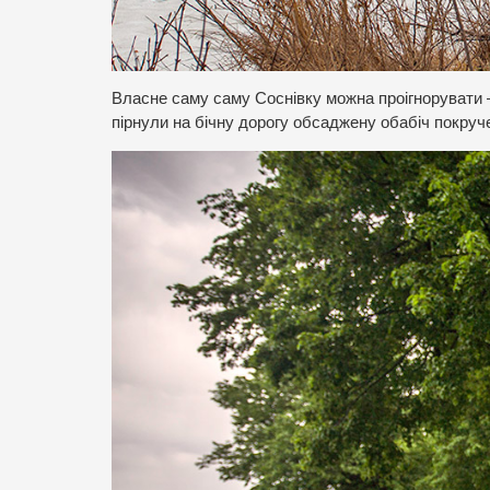
Власне саму саму Соснівку можна проігнорувати –
пірнули на бічну дорогу обсаджену обабіч покру