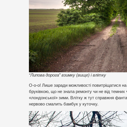
“Липова дорога” взимку (вище) і влітку
О-о-о! Лише заради можливості повитріщатися на 
бруківкою, що не знала ремонту чи не від темних ч
«лондонської» зими. Влітку ж тут справжня фанта
нервово смалить бамбук у куточку.