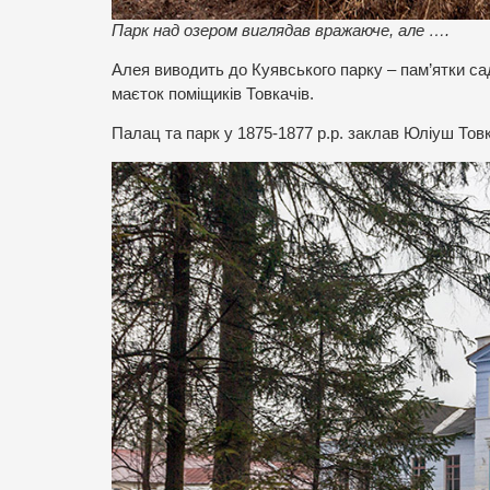
Парк над озером виглядав вражаюче, але ….
Алея виводить до Куявського парку – пам’ятки сад
маєток поміщиків Товкачів.
Палац та парк у 1875-1877 р.р. заклав Юліуш Тов