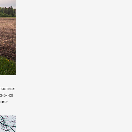
трястися
сніжної
ння»