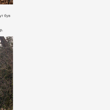
ут був
р.