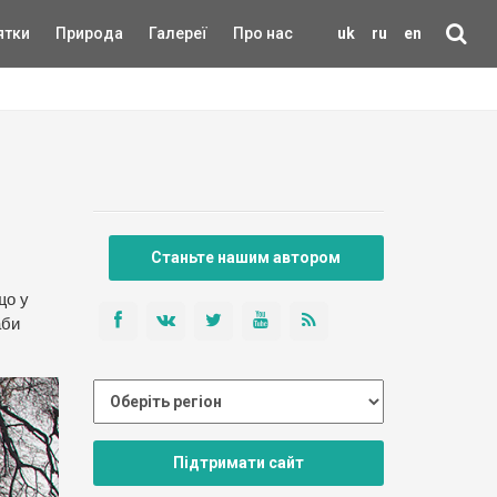
ятки
Природа
Галереї
Про нас
uk
ru
en
Станьте нашим автором
що у
аби
Підтримати сайт