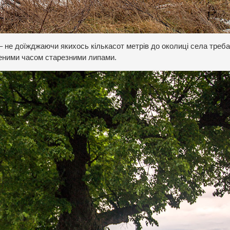
 не доїжджаючи якихось кількасот метрів до околиці села треба
ченими часом старезними липами.