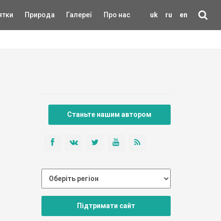
ятки
Природа
Галереї
Про нас
uk
ru
en
Станьте нашим автором
Підтримати сайт