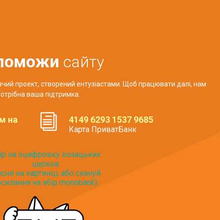
поможи
сайту
авчий проект, створений ентузіастами. Щоб працювати далі, нам
отрібна ваша підтримка.
м на
4149 6293 1537 9685
Карта ПриватБанк
ір на оцифровку козацьких
церков
исни на картинці, або скануй
силання на збір monobank):