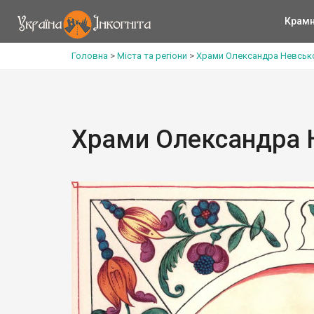
Крам
Головна
>
Міста та регіони
>
Храми Олександра Невсько
Храми Олександра Н