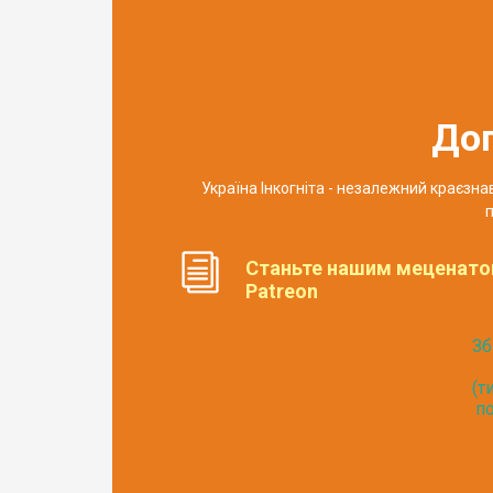
До
Україна Інкогніта - незалежний краєзн
п
Станьте нашим меценато
Patreon
Зб
(т
по