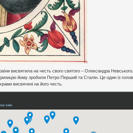
країни висвятила на честь свого святого – Олександра Невського
яризицію йому зробили Петро Перший та Сталін. Це один із голо
 храми висвячені на його честь.