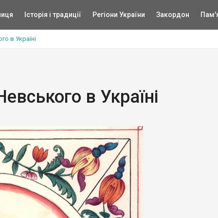
ниця
Історія і традиції
Регіони України
Закордон
Пам'
го в Україні
евського в Україні