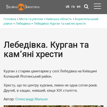
uk
ru
en
Головна
>
Міста та регіони
>
Київська область
>
Бориспільський
район
>
Лебедівка
>
Лебедівка. Курган та кам’яні хрести
Лебедівка. Курган та
кам’яні хрести
Курган з старим цвинтарем у селі Лебедівка на Київщині
Колишній Яготинський район.
Хресту, що по центру кургана, певно не одна сотня років.
Другий, в хащах, новіший, кінця ХІХ століття.
Автор:
Олександр Мальон