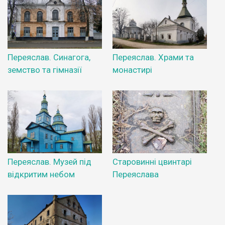
Переяслав. Синагога,
Переяслав. Храми та
земство та гімназії
монастирі
Переяслав. Музей під
Старовинні цвинтарі
відкритим небом
Переяслава