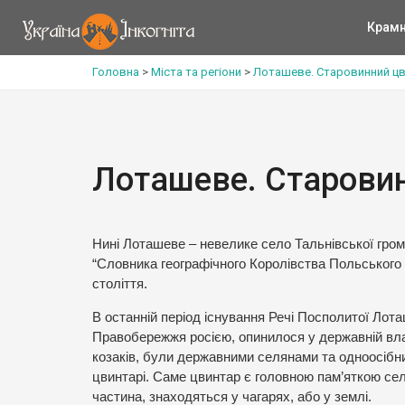
Крам
Головна
>
Міста та регіони
>
Лоташеве. Старовинний ц
Лоташеве. Старови
Нині Лоташеве – невелике село Тальнівської грома
“Словника географічного Королівства Польського 
століття.
В останній період існування Речі Посполитої Лот
Правобережжя росією, опинилося у державній вла
козаків, були державними селянами та одноосібни
цвинтарі. Саме цвинтар є головною пам’яткою села
частина, знаходяться у чагарях, або у землі.