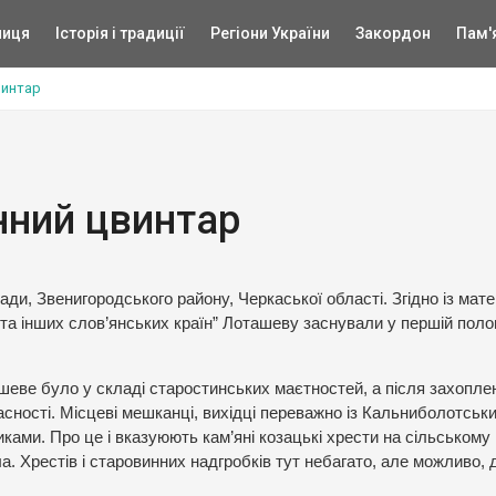
ниця
Історія і традиції
Регіони України
Закордон
Пам'
винтар
нний цвинтар
ди, Звенигородського району, Черкаської області. Згідно із мат
та інших слов’янських країн” Лоташеву заснували у першій поло
ашеве було у складі старостинських маєтностей, а після захопле
сності. Місцеві мешканці, вихідці переважно із Кальниболотськ
ками. Про це і вказуюють кам’яні козацькі хрести на сільському
. Хрестів і старовинних надгробків тут небагато, але можливо, д