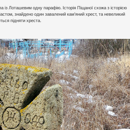
ла із Лоташевим одну парафію. Історія Піщаної схожа з історією
іастом, знайдено один завалений кам’яний хрест, та невеликий
ться підняти хреста.