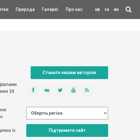
ятки
Природа
Галереї
Про нас
uk
ru
en
Станьте нашим автором
еріалами
вині 18
ння
их
Підтримати сайт
еяка їх