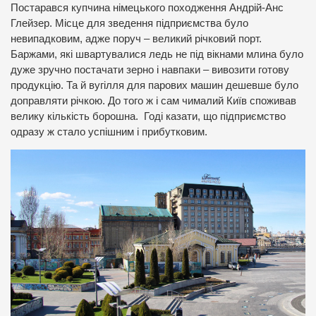
Постарався купчина німецького походження Андрій-Анс
Глейзер. Місце для зведення підприємства було
невипадковим, адже поруч – великий річковий порт.
Баржами, які швартувалися ледь не під вікнами млина було
дуже зручно постачати зерно і навпаки – вивозити готову
продукцію. Та й вугілля для парових машин дешевше було
доправляти річкою. До того ж і сам чималий Київ споживав
велику кількість борошна. Годі казати, що підприємство
одразу ж стало успішним і прибутковим.