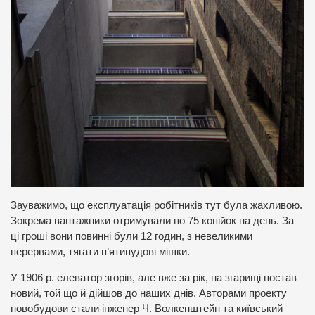
Зауважимо, що експлуатація робітників тут була жахливою.
Зокрема вантажники отримували по 75 копійок на день. За
ці гроші вони повинні були 12 годин, з невеликими
перервами, тягати п’ятипудові мішки.
У 1906 р. елеватор згорів, але вже за рік, на згарищі постав
новий, той що й дійшов до наших днів. Авторами проекту
новобудови стали інженер Ч. Волкенштейн та київський