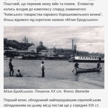
Поштовій, що пережив низку війн та пожеж. Елеватор
колись входив до комплексу споруд знаменитого
“Київського товариства парового борошномельного млина”,
більш відомого під короткою назвою «Млин Бродського».
Млин Бродського. Початок ХХ ст. Фото: Вікіпедія
Перший млин, обладнаний найпередовішим європейським
обладнанням на цьому місці постав ще у середині ХІХ ст.