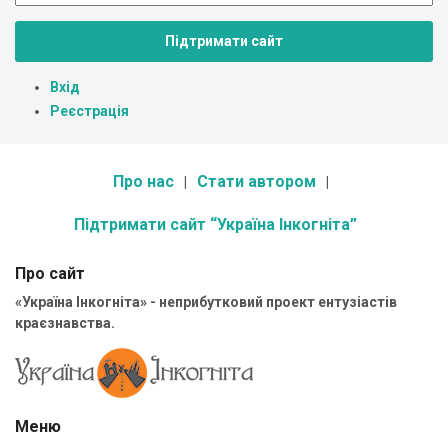
Підтримати сайт
Вхід
Реєстрація
Про нас
Стати автором
Підтримати сайт “Україна Інкогніта”
Про сайт
«Україна Інкогніта» - неприбутковий проект ентузіастів
краєзнавства.
Меню