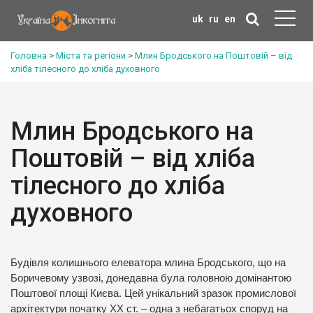
uk
ru
en
Головна
>
Міста та регіони
>
Млин Бродського на Поштовій – від
хліба тілесного до хліба духовного
Млин Бродського на
Поштовій – від хліба
тілесного до хліба
духовного
Будівля колишнього елеватора млина Бродського, що на
Боричевому узвозі, донедавна була головною домінантою
Поштової площі Києва. Цей унікальний зразок промислової
архітектури початку XX ст. – одна з небагатьох споруд на