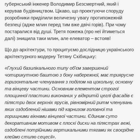
губернський інженер Володимир Безсмертний, який і
керував будівництвом. Цікаво, що проектуючи споруду
розробники приділили величезну увагу протипожежній
безпеці (адже млин перед тим вже двічі горів). При чому
постаралися від душі. Третя пожежа (про неї йтиметься
далі) знищила таки млин, але елеватор – встояв!
Що до архітектури, то процитуємо дослідницю українського
архітектурного модерну Тетяну Скібицьку:
«Глухий базилікального типу об’єм завершений
чотирикутною баштою з боку набережної, має триярусне
горизонтальне членування з поділом на цокольну, основну
та вінцеву частини. Основним елементом строгої
площинної пластики виконаних у відкритій цеглі фасадів є
пілястри двох верхніх ярусів, рівномірний ритм членувань
яких оздоблений нішами під карнизом головної та
горищними вікнами вінцевої частини. Єдиним суто
декоративним мотивом є плоскі диски на пілястрах вежі,
оздоблені потрійними вертикальними тягами як своєрідне
клеймо стилю сецесії»
.