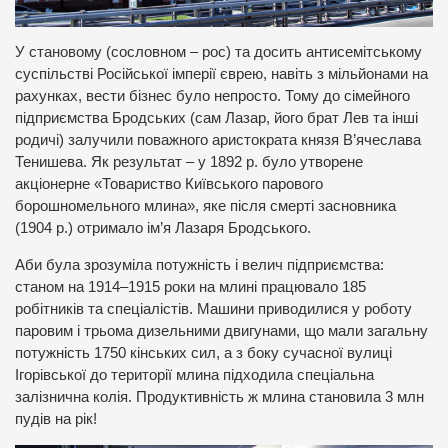
У становому (сословном – рос) та досить антисемітському
суспільстві Російської імперії єврею, навіть з мільйонами на
рахунках, вести бізнес було непросто. Тому до сімейного
підприємства Бродських (сам Лазар, його брат Лев та інші
родичі) залучили поважного аристократа князя В’ячеслава
Тенишева. Як результат – у 1892 р. було утворене
акціонерне «Товариство Київського парового
борошномельного млина», яке після смерті засновника
(1904 р.) отримало ім’я Лазаря Бродського.
Аби була зрозуміла потужність і велич підприємства:
станом на 1914–1915 роки на млині працювало 185
робітників та спеціалістів. Машини приводилися у роботу
паровим і трьома дизельними двигунами, що мали загальну
потужність 1750 кінських сил, а з боку сучасної вулиці
Ігорівської до території млина підходила спеціальна
залізнична колія. Продуктивність ж млина становила 3 млн
пудів на рік!