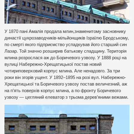
У 1870 пані Амалія продала млин,знаменитому засновнику
династії цукрозаводчиків-мільйонщиків Ізраїлю Бродському,
по смерті якого підприємство успадкував його старший син
Лазар. Той значно розширив батькову спадщину. Територія
млина розрослася аж до Боричевого узвозу. У 1888 році на
вулиці Набережно-Хрещатицької постав новий
чотириповерховий корпус млина. Але ненадовго. За три
роки він згорів ущент. У 1892–1895 на розі вул. Набережно-
Хрещатицької та Боричевого узвозу постав величезний, аж
на п’ять поверхів корпус млина, а по фронту Боричевого
узвозу — цегляний елеватор з трьома дерев’яними вежами.