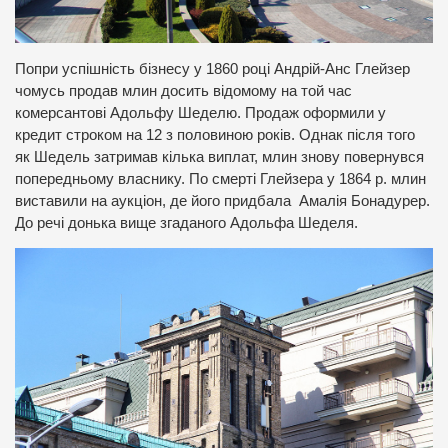
Попри успішність бізнесу у 1860 році Андрій-Анс Глейзер
чомусь продав млин досить відомому на той час
комерсантові Адольфу Шеделю. Продаж оформили у
кредит строком на 12 з половиною років. Однак після того
як Шедель затримав кілька виплат, млин знову повернувся
попередньому власнику. По смерті Глейзера у 1864 р. млин
виставили на аукціон, де його придбала Амалія Бонадурер.
До речі донька вище згаданого Адольфа Шеделя.