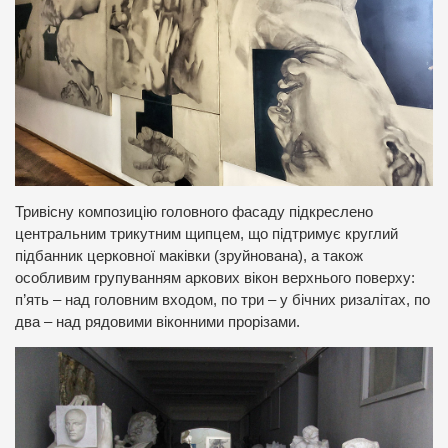
Тривісну композицію головного фасаду підкреслено
центральним трикутним щипцем, що підтримує круглий
підбанник церковної маківки (зруйнована), а також
особливим групуванням аркових вікон верхнього поверху:
п’ять – над головним входом, по три – у бічних ризалітах, по
два – над рядовими віконними прорізами.