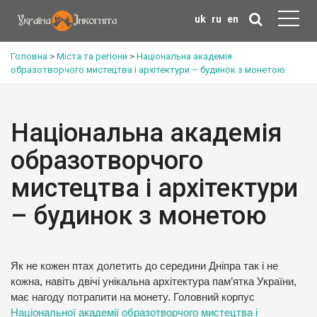
uk
ru
en
Головна
>
Міста та регіони
>
Національна академія
образотворчого мистецтва і архітектури – будинок з монетою
Національна академія
образотворчого
мистецтва і архітектури
– будинок з монетою
Як не кожен птах долетить до середини Дніпра так і не
кожна, навіть двічі унікальна архітектура пам’ятка України,
має нагоду потрапити на монету. Головний корпус
Національної академії образотворчого мистецтва і