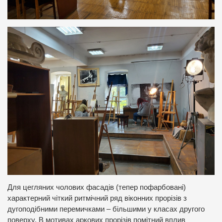
Для цегляних чолових фасадів (тепер пофарбовані)
характерний чіткий ритмічний ряд віконних прорізів з
дугоподібними перемичками – більшими у класах другого
поверху. В мотивах аркових прорізів помітний вплив