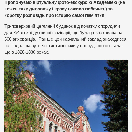
Пропонуємо віртуальну фото-екскурсію Академією (не
кожен таку дивовижу і красу наживо побачить) та
коротку розповідь про історію самої пам’ятки.
Триповерховий цегляний будинок від початку спорудили
для Київської духовної семінарії, що була розрахована на
500 вихованців. Раніше цей навчальний заклад знаходився
на Подолі на вул. Костянтинівській у споруді, що постала
ще в 1828-1830 роках.