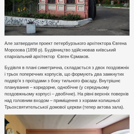
Але затвердили проект петербурзького архітектора Євгена
Морозова (1898 р). Будівництво здійснював київський
єпархіальний архітектор Євген Єрмаков.
Будівля в плані симетрична, складається з двох поздовжніх
і трьох поперечних корпусів, що формують два замкнутих
подвір’я з проїздами з боку тильного фасаду. Внутрішнє
планування – коридорне, однобічне (у середньому
поздовжньому корпусі – двобічне). На рівні верхніх поверхів
над головним входом – приміщення з хорами колишньої
Трьохсвятительської домової церкви (тепер актова зала).