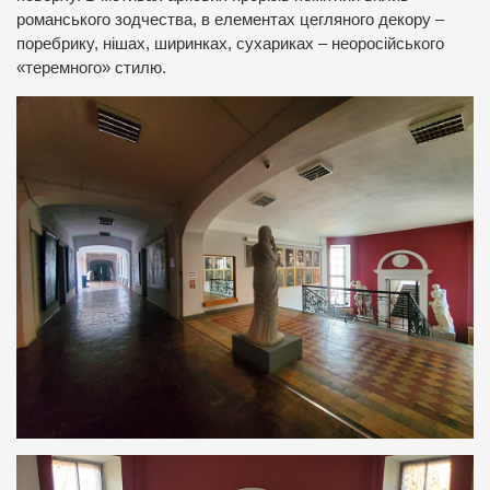
романського зодчества, в елементах цегляного декору –
поребрику, нішах, ширинках, сухариках – неоросійського
«теремного» стилю.