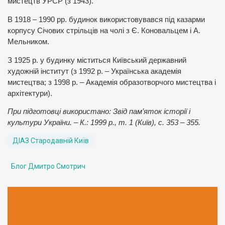
мистецтв УРСР (з 1943).
В 1918 – 1990 рр. будинок використовувався під казарми
корпусу Січових стрільців на чолі з Є. Коновальцем і А.
Мельником.
З 1925 р. у будинку міститься Київський державний
художній інститут (з 1992 р. – Українська академія
мистецтва; з 1998 р. – Академія образотворчого мистецтва і
архітектури).
При підготовці використано: Звід пам’яток історії і
культури України. – К.: 1999 р., т. 1 (Київ), с. 353 – 355.
ДІАЗ Стародавній Київ
Блог Дмитро Смотрич