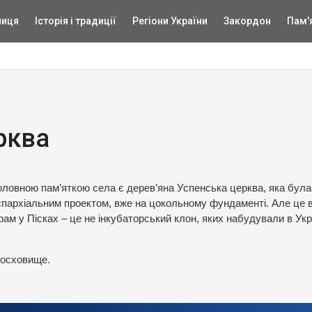
ниця
Історія і традиції
Регіони України
Закордон
Пам'
рква
оловною пам’яткою села є дерев’яна Успенська церква, яка була
, єпархіальним проектом, вже на цокольному фундаменті. Але це 
ам у Пісках – це не інкубаторський клон, яких набудували в Укр
носховище.