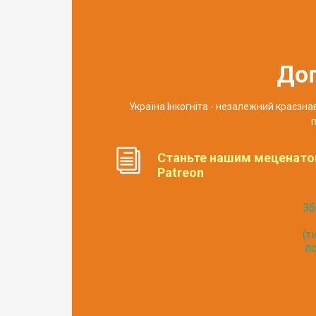
До
Україна Інкогніта - незалежний краєзн
п
Станьте нашим меценато
Patreon
Зб
(т
по