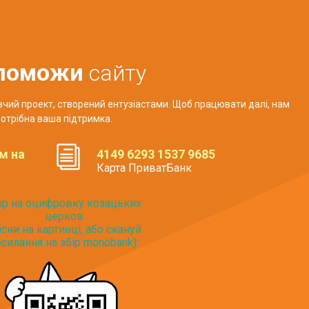
поможи
сайту
авчий проект, створений ентузіастами. Щоб працювати далі, нам
отрібна ваша підтримка.
м на
4149 6293 1537 9685
Карта ПриватБанк
ір на оцифровку козацьких
церков
исни на картинці, або скануй
силання на збір monobank):