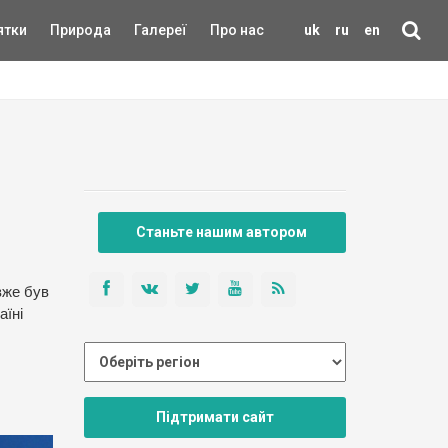
ятки
Природа
Галереї
Про нас
uk
ru
en
Станьте нашим автором
вже був
аїні
Підтримати сайт