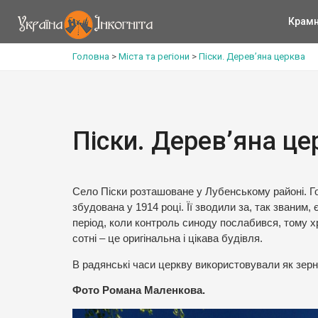
Крам
Головна
>
Міста та регіони
>
Піски. Дерев’яна церква
Піски. Дерев’яна це
Село Піски розташоване у Лубенському районі. Г
збудована у 1914 році. Її зводили за, так званим
період, коли контроль синоду послабився, тому хр
сотні – це оригінальна і цікава будівля.
В радянські часи церкву використовували як зер
Фото Романа Маленкова.