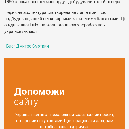
1950-х роках знесли мансарду і добудували третій поверх.
Первісна архітектура спотворена не лише пізнішою
надбудовою, але й неоковирними заскленими балконами. Ці
огидні «шпаківні», на жаль, давньою хворобою всіх
українських міст.
Блог Дмитро Смотрич
Допоможи
сайту
Україна Інкогніта - незалежний краєзнавчий проект,
створений ентузіастами. Щоб працювати далі, нам
потрібна ваша підтримка.