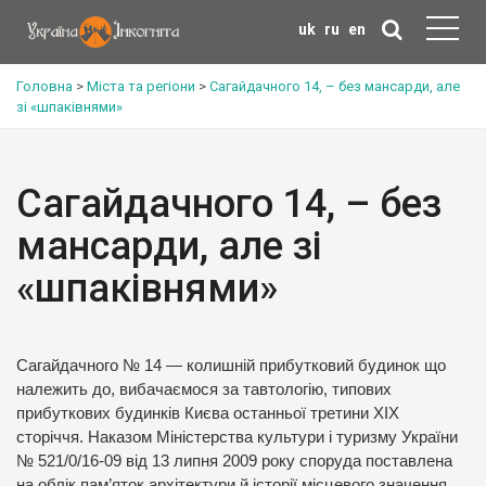
uk
ru
en
Головна
>
Міста та регіони
>
Сагайдачного 14, – без мансарди, але
зі «шпаківнями»
Сагайдачного 14, – без
мансарди, але зі
«шпаківнями»
Сагайдачного № 14 — колишній прибутковий будинок що
належить до, вибачаємося за тавтологію, типових
прибуткових будинків Києва останньої третини XIX
сторіччя. Наказом Міністерства культури і туризму України
№ 521/0/16-09 від 13 липня 2009 року споруда поставлена
на облік пам’яток архітектури й історії місцевого значення