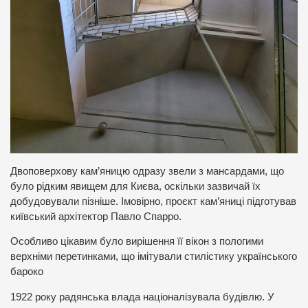
Двоповерхову кам’яницю одразу звели з мансардами, що
було рідким явищем для Києва, оскільки зазвичай їх
добудовували пізніше. Імовірно, проєкт кам’яниці підготував
київський архітектор Павло Спарро.
Особливо цікавим було вирішення її вікон з пологими
верхніми перетинками, що імітували стилістику українського
бароко
1922 року радянська влада націоналізувала будівлю. У