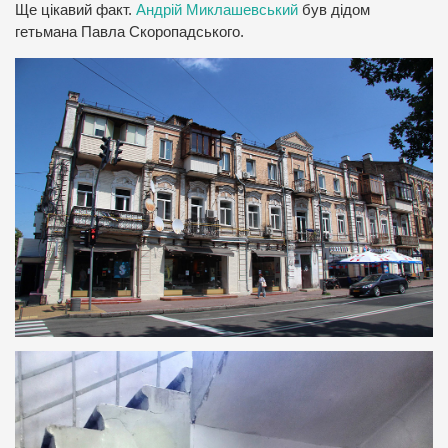
Ще цікавий факт.
Андрій Миклашевський
був дідом
гетьмана Павла Скоропадського.