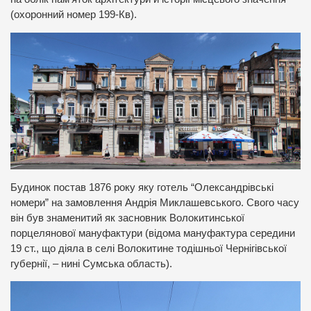
(охоронний номер 199-Кв).
Будинок постав 1876 року яку готель “Олександрівські
номери” на замовлення Андрія Миклашевського. Свого часу
він був знаменитий як засновник Волокитинської
порцелянової мануфактури (відома мануфактура середини
19 ст., що діяла в селі Волокитине тодішньої Чернігівської
губернії, – нині Сумська область).