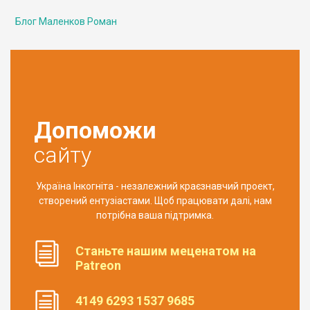
Блог Маленков Роман
Допоможи
сайту
Україна Інкогніта - незалежний краєзнавчий проект,
створений ентузіастами. Щоб працювати далі, нам
потрібна ваша підтримка.
Станьте нашим меценатом на
Patreon
4149 6293 1537 9685