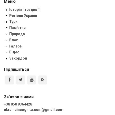
Меню
Історія і традиції
Регіони України
Тури
Пам'ятки
Природа
Блог
Галереї
Відео
Закордон
Підпишіться
Зв'язок з нами
+38 050 9364428
ukrainaincognita.com@gmail.com