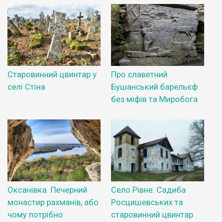
Старовинний цвинтар у
Про славетний
селі Стіна
Бушанський барельєф
без міфів та Миробога
Оксанівка. Печерний
Село Рівне. Садиба
монастир рахманів, або
Росцишевських та
чому потрібно
старовинний цвинтар