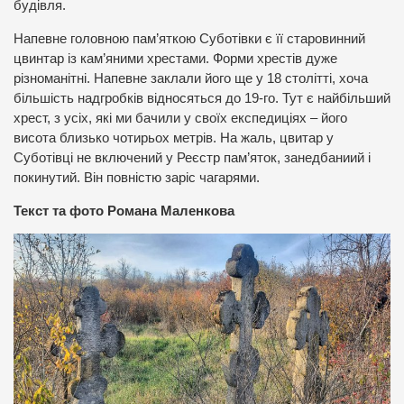
будівля.
Напевне головною пам’яткою Суботівки є її старовинний
цвинтар із кам’яними хрестами. Форми хрестів дуже
різноманітні. Напевне заклали його ще у 18 столітті, хоча
більшість надгробків відносяться до 19-го. Тут є найбільший
хрест, з усіх, які ми бачили у своїх експедиціях – його
висота близько чотирьох метрів. На жаль, цвитар у
Суботівці не включений у Реєстр пам’яток, занедбаниий і
покинутий. Він повністю заріс чагарями.
Текст та фото Романа Маленкова