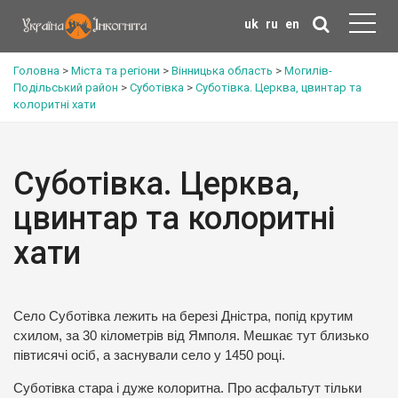
uk
ru
en
Головна
>
Міста та регіони
>
Вінницька область
>
Могилів-
Подільський район
>
Суботівка
>
Суботівка. Церква, цвинтар та
колоритні хати
Суботівка. Церква,
цвинтар та колоритні
хати
Село Суботівка лежить на березі Дністра, попід крутим
схилом, за 30 кілометрів від Ямполя. Мешкає тут близько
півтисячі осіб, а заснували село у 1450 році.
Суботівка стара і дуже колоритна. Про асфальтут тільки