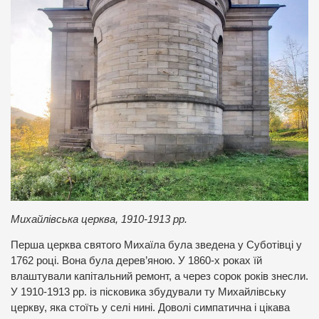
Михайлівська церква, 1910-1913 рр.
Перша церква святого Михаїла була зведена у Суботівці у
1762 році. Вона була дерев’яною. У 1860-х роках їй
влаштували капітальний ремонт, а через сорок років знесли.
У 1910-1913 рр. із пісковика збудували ту Михайлівську
церкву, яка стоїть у селі нині. Доволі симпатична і цікава