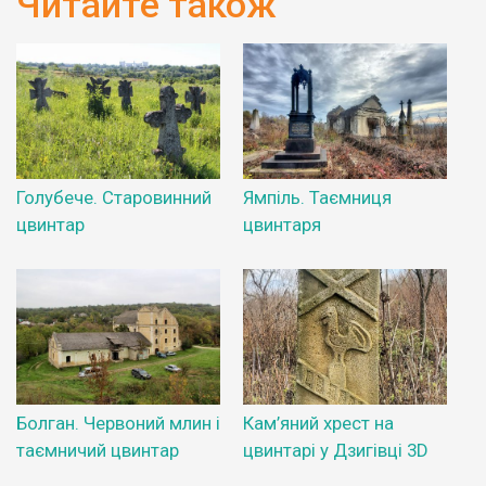
Читайте також
Голубече. Старовинний
Ямпіль. Таємниця
цвинтар
цвинтаря
Болган. Червоний млин і
Кам’яний хрест на
таємничий цвинтар
цвинтарі у Дзигівці 3D