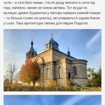
чули – в селі його немає, і після дощу виїхати із села під
гору, напевно, зможе не кожна автівка. Тут всуди по
вулицях древні будиночки у півтора поверхи (нижній поверх
– то більше схоже на цоколь), які упираються заднім боком
у схил. Така архітектура типова для півдня Поділля.