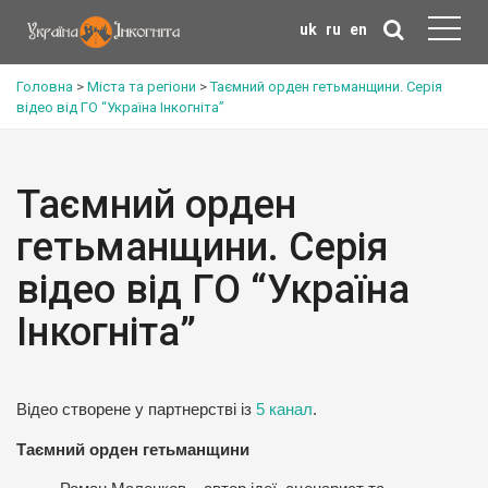
uk
ru
en
Головна
>
Міста та регіони
>
Таємний орден гетьманщини. Серія
відео від ГО “Україна Інкогніта”
Таємний орден
гетьманщини. Серія
відео від ГО “Україна
Інкогніта”
Відео створене у партнерстві із
5 канал
.
Таємний орден гетьманщини