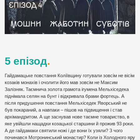
5 епізод
.
Гайдамацьке повстання Коліївщину готували зовсім не вісім
козаків монахів і очолити його мав зовсім не Максим
Залізняк. Таємнича золота грамота ігумена Мельхіседека
піднімала селян на бунт і відкривала брами фортець. А
після придушення повстання Мельхіседек Яворський не
був покараний, а навпаки – пішов на підвищення і став
архімандритом. А ще заснував нове таємне товариство, в
яке увійшли нащадки козацької старшини й прожив 93 роки.
А де гайдамаки святили ножі і де вони їх узяли? З чого
починався Мотронинський монастир? Коли із Холодного яру