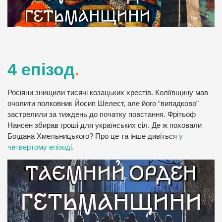
4 епізод
.
Росіяни знищили тисячі козацьких хрестів. Коліївщину мав
очолити полковник Йосип Шелест, але його “випадково”
застрелили за тиждень до початку повстання. Фрітьоф
Нансен збирав гроші для українських сіл. Де ж поховали
Богдана Хмельницького? Про це та інше дивіться
у
четвертому епізоді
.