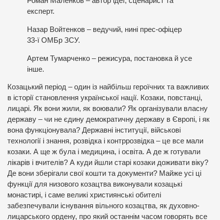
Роман Маленков – автор ідеї, сценарист та
експерт.
Назар Войтенков – ведучий, нині прес-офіцер
33-ї ОМБр ЗСУ.
Артем Тумарченко – режисура, постановка й усе
інше.
Козацький період – один із найбільш героїчних та важливих
в історії становлення української нації. Козаки, повстанці,
лицарі. Як вони жили, як воювали? Як організували власну
державу – чи не єдину демократичну державу в Європі, і як
вона функціонувала? Державні інституції, військові
технології і знання, розвідка і контррозвідка – це все мали
козаки. А ще ж була і медицина, і освіта. А де ж готували
лікарів і вчителів? А куди йшли старі козаки доживати віку?
Де вони зберігали свої кошти та документи? Майже усі ці
функції для низового козацтва виконували козацькі
монастирі, і саме великі християнські обителі
забезпечували існування вільного козацтва, як духовно-
лицарського ордену, про який останнім часом говорять все