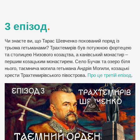
3 епізод
.
Чи знаєте ви, що Тарас Шевченко похований поряд із
трьома гетьманами? Трахтемирів був потужною фортецею
та столицею Низового козацтва, а канівський монастир –
першим козацьким монастирем. Село Бучак та озеро біля
нього, таємнича могила гетьмана Андрія Могили, козацькі
хрести Трахтемирівського півострова.
Про це третій епізод
.