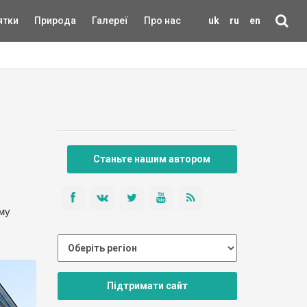
ятки
Природа
Галереї
Про нас
uk
ru
en
Станьте нашим автором
му
Підтримати сайт