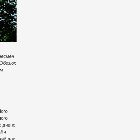
знесмен
 Обезюк
ом
його
ного
е дивно,
аби
кий дав