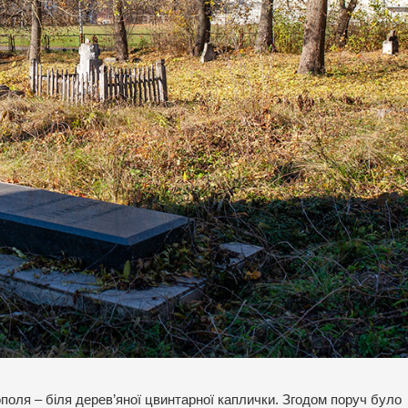
поля – біля дерев’яної цвинтарної каплички. Згодом поруч було