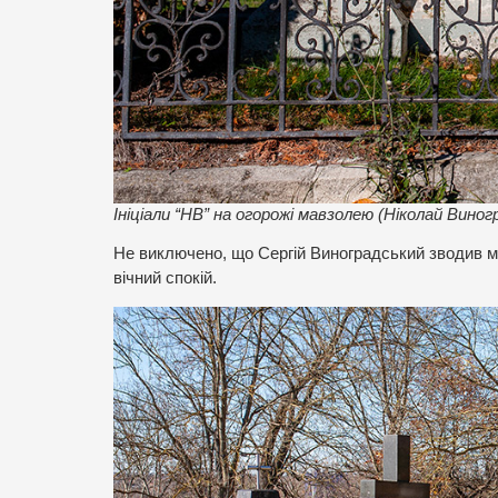
Ініціали “НВ” на огорожі мавзолею (Ніколай Виног
Не виключено, що Сергій Виноградський зводив ма
вічний спокій.