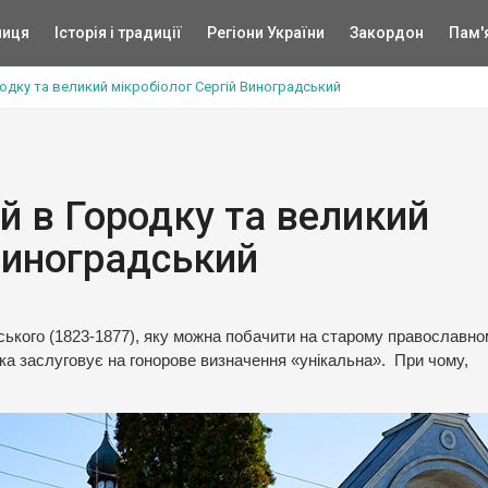
ниця
Історія і традиції
Регіони України
Закордон
Пам'
одку та великий мікробіолог Сергій Виноградський
й в Городку та великий
 Виноградський
ького (1823-1877), яку можна побачити на старому православно
яка заслуговує на гонорове визначення «унікальна». При чому,