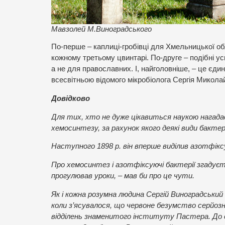
Мавзолей М.Виноградського
По-перше – каплиці-гробівці для Хмельницької обл
кожному третьому цвинтарі. По-друге – подібні у
а не для православних. І, найголовніше, – це єди
всесвітньою відомого мікробіолога Сергія Микола
Довідково
Для тих, хто не дуже цікавиться наукою нагадає
хемосинтезу, за рахунок якого деякі види бакте
Наступного 1898 р. він вперше виділив азотфіксу
Про хемосинтез і азотфіксуючі бактерії згадуєть
прогулював уроки, – мав би про це чути.
Як і кожна розумна людина Сергій Виноградський
коли з’ясувалося, що червоне безумство серйозно
відділень знаменитого інституту Пастера. До с