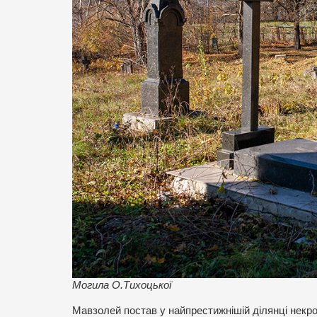
Могила О.Тихоцької
Мавзолей постав у найпрестижнішій ділянці некро