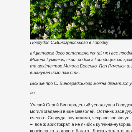
Погруддя С.Виноградського в Городку
Ініціатором його встановлення (він ж і все про
Микола Гуменюк, який родом з Городоцького кра
та архітектор Микола Босенко. Пан Гуменюк щи
вшанував його пам’ять.
Більше про С. Виноградського можна дізнатися 
***
Учений Сергій Виноградський успадкував Городок і 
могилі згаданий вище мавзолей. Останнє засвідчу
вченого. Споруда, зауважимо, яскраво засвідчує, 
– все ж аристократ, а не якийсь купчина-нувориш,
красівєнько та дорого-багато. Досить згадати, щ