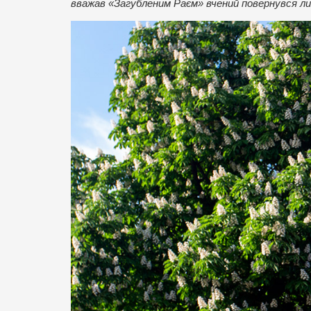
вважав «Загубленим Раєм» вчений повернувся лиш