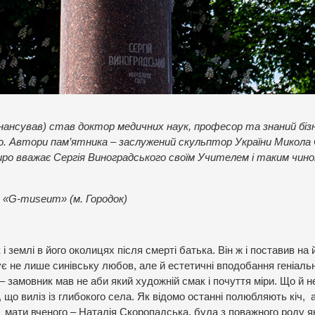
фінансував) став доктор медичних наук, професор та знаний бі
ю. Автори пам’ятника – заслужений скульптор України Микола
ро вважає Сергія Виноградського своїм Учителем і таким чин
у «G-museum» (м. Городок)
землі в його околицях після смерті батька. Він ж і поставив на 
є не лише синівську любов, але й естетичні вподобання геніаль
– замовник мав не аби який художній смак і почуття міри. Що й н
 що виліз із глибокого села. Як відомо останні полюбляють кіч, 
о мати вченого – Наталія Скоропадська, була з поважного роду я