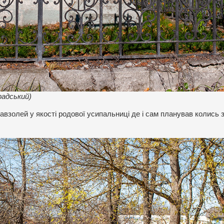
радський)
взолей у якості родової усипальниці де і сам планував колись 