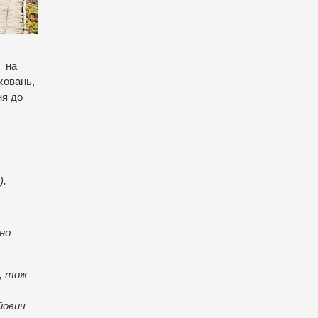
и на
ховань,
ня до
).
ьно
и, тож
йович