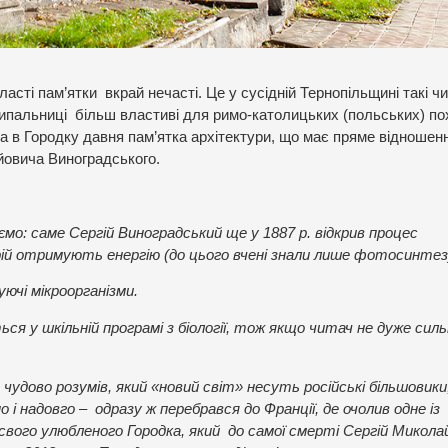
асті пам’ятки вкрай нечасті. Це у сусідній Тернопільщині такі ч
сипальниці більш властиві для римо-католицьких (польських) по
на в Городку давня пам’ятка архітектури, що має пряме відношен
йовича Виноградського.
мо: саме Сергій Виноградський ще у 1887 р. відкрив процес
рій отримують енергію (до цього вчені знали лише фотосинтез
ючі мікроорганізми.
ся у шкільній програмі з біології, тож якщо читач не дуже сил
 чудово розумів, який «новий світ» несуть російські більшовик
 і надовго – одразу ж перебрався до Франції, де очолив одне із
вого улюбленого Городка, який до самої смерті Сергій Микола