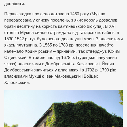
дослідити.
Перша згадка про село датована 1460 року (Мукша
перерахована у списку поселень, з яких король дозволив
брати десятину на користь кам’янецького біскупа). В XVI
столітті Мукша сильно страждала від татарських набігів: в
1530-1542 р. тут було всього два плуги і млин. З власниками
якась плутанина. З 1565 по 1783 рр. поселення начебто
належало Хоцимірським – принаймні, так стверджує Юхим
Сіцинський. В той же час під 1678 р. (турецьке панування
якраз) власниками є Домбровські та Казаковські. Йосип
Домбровський значиться у власниках і в 1702 р. 1790 рік:
власниками Мукші є Іван Маковецький і Войцех
Хлібовський.