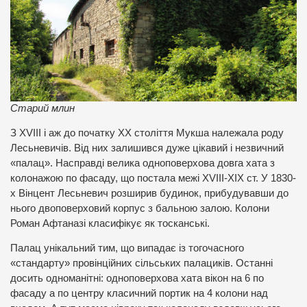
Старий млин
З XVIII і аж до початку ХХ століття Мукша належала роду
Лесьневичів. Від них залишився дуже цікавий і незвичний
«палац». Насправді велика одноповерхова довга хата з
колонажою по фасаду, що постала межі XVIII-ХІХ ст. У 1830-
х Вінцент Лесьневич розширив будинок, прибудувавши до
нього двоповерховий корпус з бальною залою. Колони
Роман Афтаназі класифікує як тосканські.
Палац унікальний тим, що випадає із тогочасного
«стандарту» провінційних сільських палациків. Останні
досить одноманітні: одноповерхова хата вікон на 6 по
фасаду а по центру класичний портик на 4 колони над