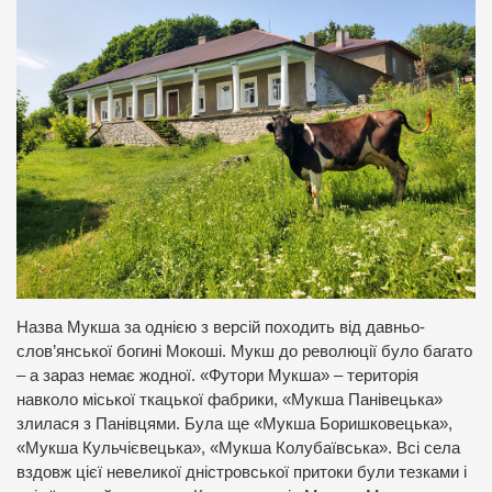
Назва Мукша за однією з версій походить від давньо-
слов’янської богині Мокоші. Мукш до революції було багато
– а зараз немає жодної. «Футори Мукша» – територія
навколо міської ткацької фабрики, «Мукша Панівецька»
злилася з Панівцями. Була ще «Мукша Боришковецька»,
«Мукша Кульчієвецька», «Мукша Колубаївська». Всі села
вздовж цієї невеликої дністровської притоки були тезками і