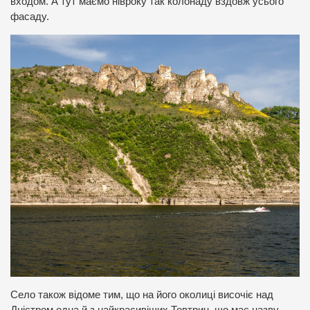
входом. А тут маємо нівроку так колонаду вздовж усього
фасаду.
Село також відоме тим, що на його околиці височіє над
Дністром одна й з найкрасивіших Товтрин, що має назву