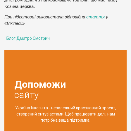
Козина церква.
При підготовці використана відповідна
стаття
у
«Вікіпедії»
Блог Дмитро Смотрич
Допоможи
сайту
Україна Інкогніта - незалежний краєзнавчий проект,
створений ентузіастами. Щоб працювати далі, нам
потрібна ваша підтримка.