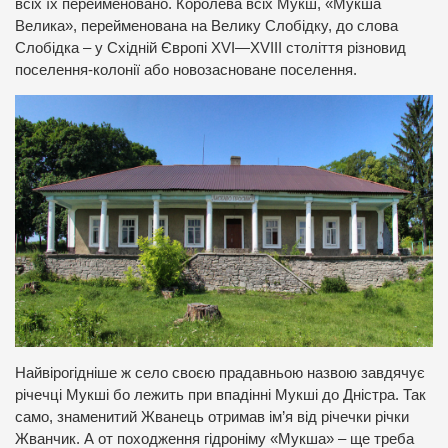
всіх їх перейменовано. Королева всіх Мукш, «Мукша
Велика», перейменована на Велику Слобідку, до слова
Слобідка – у Східній Європі XVI—XVIII століття різновид
поселення-колонії або новозасноване поселення.
Найвірогідніше ж село своєю прадавньою назвою завдячує
річечці Мукші бо лежить при впадінні Мукші до Дністра. Так
само, знаменитий Жванець отримав ім’я від річечки річки
Жванчик. А от походження гідроніму «Мукша» – ще треба