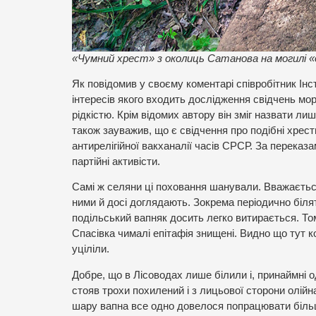
«Чумний хрест» з околиць Сатанова на могилі «
Як повідомив у своєму коментарі співробітник Ін
інтересів якого входить дослідження свідчень мор
рідкістю. Крім відомих автору він зміг назвати ли
також зауважив, що є свідчення про подібні хрести
антирелігійної вакханалії часів СРСР. За переказ
партійні активісти.
Самі ж селяни ці поховання шанували. Вважається
ними й досі доглядають. Зокрема періодично біля
подільський вапняк досить легко витирається. То
Спасівка чималі епітафія знищені. Видно що тут к
уціліли.
Добре, що в Лісоводах лише білили і, принаймні
стояв трохи похилений і з лицьової сторони олійна
шару вапна все одно довелося попрацювати більше