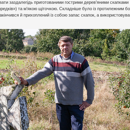
вати заздалегідь приготованими гострими дерев’яними скапками 
редків») та м’якою щіточкою. Складніше було із протилежним бо
акінчився й прихоплений із собою запас скапок, а використовув