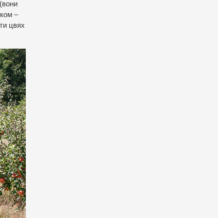
(вони
ком –
ати цвях