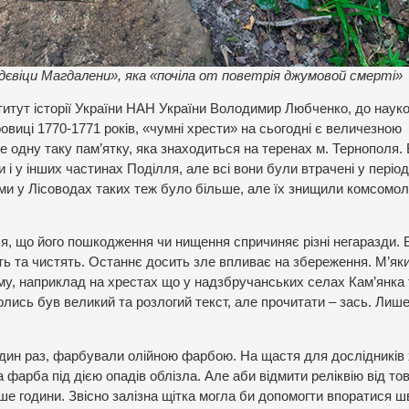
дєвіци Магдалени», яка «почіла от поветрія джумовой смерті»
ститут історії України НАН України Володимир Любченко, до наук
овиці 1770-1771 років, «чумні хрести» на сьогодні є величезною
ше одну таку пам’ятку, яка знаходиться на теренах м. Тернополя. 
 і у інших частинах Поділля, але всі вони були втрачені у період
ами у Лісоводах таких теж було більше, але їх знищили комсомол
, що його пошкодження чи нищення спричиняє різні негаразди. 
ть та чистять. Останнє досить зле впливає на збереження. М’як
му, наприклад на хрестах що у надзбручанських селах Кам’янка 
олись був великий та розлогий текст, але прочитати – зась. Лиш
 один раз, фарбували олійною фарбою. На щастя для дослідників
 фарба під дією опадів облізла. Але аби відмити реліквію від то
 години. Звісно залізна щітка могла би допомогти впоратися шв