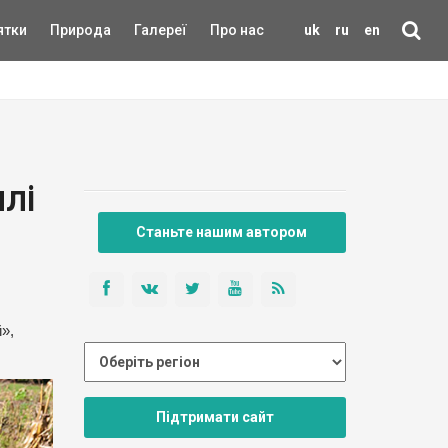
ятки
Природа
Галереї
Про нас
uk
ru
en
ллі
Станьте нашим автором
»,
Підтримати сайт