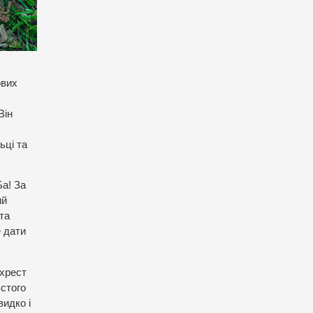
ових
Він
ьці та
Ба! За
ий
та
е дати
 хрест
встого
идко і