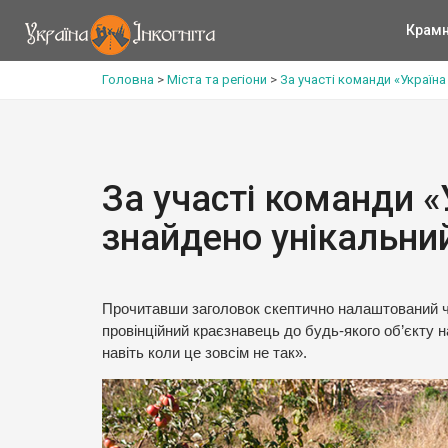
Крам
Головна
>
Міста та регіони
>
За участі команди «Україна
За участі команди «У
знайдено унікальни
Прочитавши заголовок скептично налаштований чи
провінційний краєзнавець до будь-якого об’єкту 
навіть коли це зовсім не так».