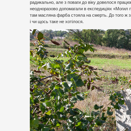
радикально, але з поваги до віку довелося працю
неодноразово допомагали в експедиціях «Могил п
там масляна фарба стояла на смерть. До того ж з
і чи щось таке не хотілося.