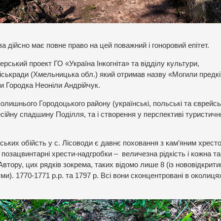
а дійсно має повне право на цей поважний і гоноровий епітет.
рський проект ГО «Україна Інкогніта» та відділу культури,
міськради (Хмельницька обл.) який отримав назву «Могили предкі
ви Городка Неоніли Андрійчук.
лишнього Городоцького району (українські, польські та єврейськ
сійну спадшину Поділля, та і створення у перспективі туристичн
ських обійсть у с. Лісоводи є давнє поховання з кам’яним хрест
 позацвинтарні хрести-надгробки – величезна рідкість і кожна та
втору, цих рядків зокрема, таких відомо лише 8 (із нововідкритим
ми). 1770-1771 р.р. та 1797 р. Всі вони сконцентровані в околиця