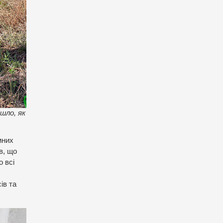
шло, як
мних
в, що
о всі
ів та