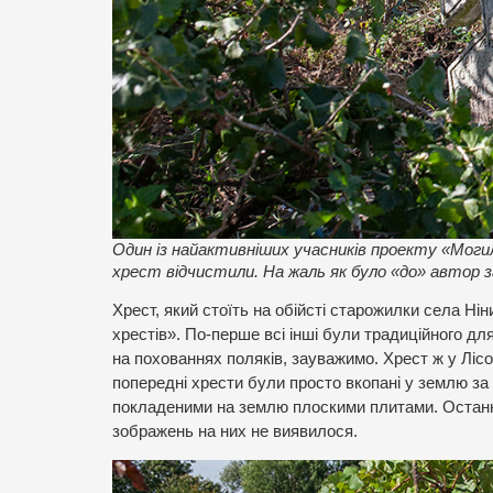
Один із найактивніших учасників проекту «Мог
хрест відчистили. На жаль як було «до» автор
Хрест, який стоїть на обійсті старожилки села Ні
хрестів». По-перше всі інші були традиційного дл
на похованнях поляків, зауважимо. Хрест ж у Лісов
попередні хрести були просто вкопані у землю за
покладеними на землю плоскими плитами. Останні 
зображень на них не виявилося.