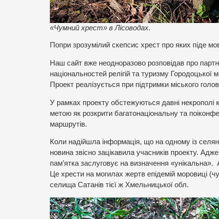
«Чумний хрест» в Лісоводах.
Попри зрозумілий скепсис хрест про яких піде мов
Наш сайт вже неодноразово розповідав про партне
національностей релігій та туризму Городоцької 
Проект реалізується при підтримки міського голо
У рамках проекту обстежуються давні некрополі ко
метою як розкрити багатонаціональну та поіконфе
маршрутів.
Коли надійшла інформація, що на одному із селян
новина звісно зацікавила учасників проекту. Адже
пам’ятка заслуговує на визначення «унікальна». А
Це хрести на могилах жертв епідемій моровиці (чу
селища Сатанів тієї ж Хмельницької обл.