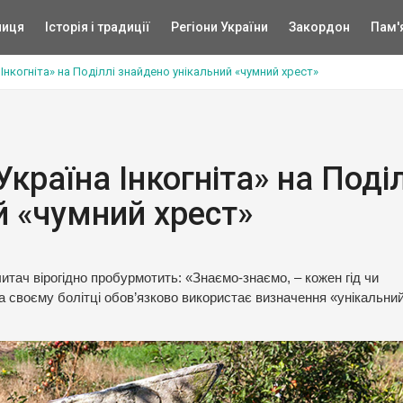
ниця
Історія і традиції
Регіони України
Закордон
Пам'
 Інкогніта» на Поділлі знайдено унікальний «чумний хрест»
країна Інкогніта» на Поді
й «чумний хрест»
тач вірогідно пробурмотить: «Знаємо-знаємо, – кожен гід чи
на своєму болітці обов’язково використає визначення «унікальний