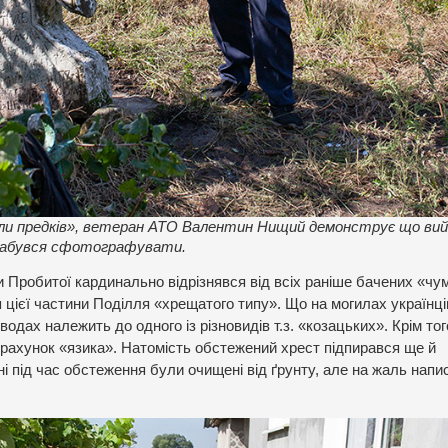
или предків», ветеран АТО Валентин Нищий демонструє що вий
 забувся сфотографувати.
ни Пробитої кардинально відрізнявся від всіх раніше бачених «чу
я цієї частини Поділля «хрещатого типу». Що на могилах українці
одах належить до одного із різновидів т.з. «козацьких». Крім тог
 рахунок «язика». Натомість обстежений хрест підпирався ще й
під час обстеження були очищені від ґрунту, але на жаль напис