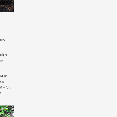
в».
і) з
их
ом ця
ка
 – 9).
х