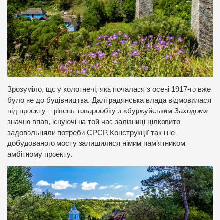
Зрозуміло, що у колотнечі, яка почалася з осені 1917-го вже
було не до будівництва. Далі радянська влада відмовилася
від проекту – рівень товарообігу з «буржуйським Заходом»
значно впав, існуючі на той час залізниці цілковито
задовольняли потреби СРСР. Конструкції так і не
добудованого мосту залишилися німим пам’ятником
амбітному проекту.