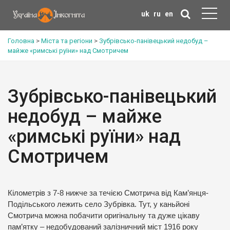
uk
ru
en
Головна
>
Міста та регіони
>
Зубрівсько-панівецький недобуд –
майже «римські руїни» над Смотричем
Зубрівсько-панівецький
недобуд – майже
«римські руїни» над
Смотричем
Кілометрів з 7-8 нижче за течією Смотрича від Кам’янця-
Подільського лежить село Зубрівка. Тут, у каньйоні
Смотрича можна побачити оригінальну та дуже цікаву
пам’ятку – недобудований залізничний міст 1916 року