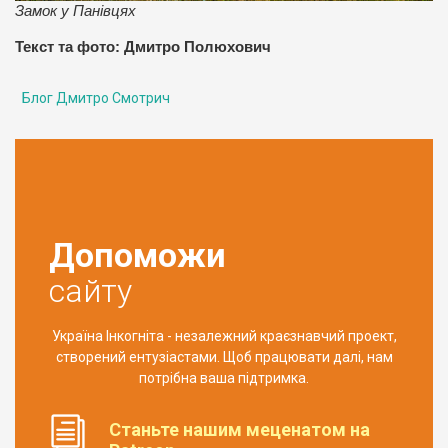
Замок у Панівцях
Текст та фото: Дмитро Полюхович
Блог Дмитро Смотрич
Допоможи
сайту
Україна Інкогніта - незалежний краєзнавчий проект,
створений ентузіастами. Щоб працювати далі, нам
потрібна ваша підтримка.
Станьте нашим меценатом на