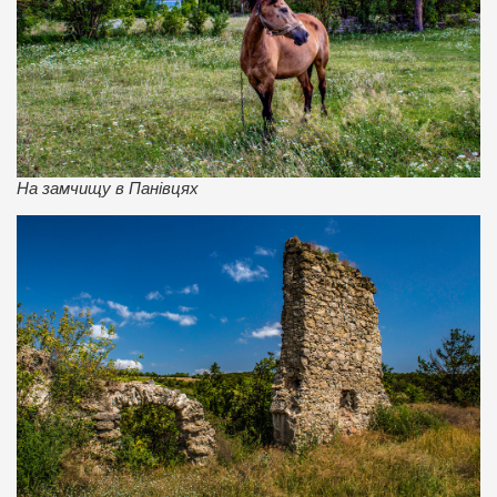
На замчищу в Панівцях