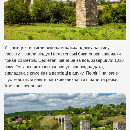
У Панівцях встигли виконати найскладнішу частину
проекту – звели віадук і велетенські бики-опори заввишки
понад 20 метрів. Цей етап, швидше за все, завершили 1916
року. Останнє яскраво засвідчує відповідна дата,
викладена з каменів на верхівці віадуку. По лінії на Іване-
Пусте встигли навіть частково викласти шпали та рейки.
Але «не зрослося».