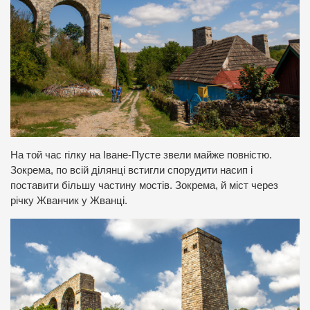
На той час гілку на Іване-Пусте звели майже повністю.
Зокрема, по всій ділянці встигли спорудити насип і
поставити більшу частину мостів. Зокрема, й міст через
річку Жванчик у Жванці.