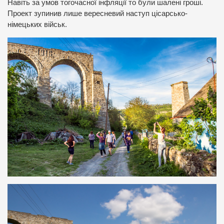
Навіть за умов тогочасної інфляції то були шалені гроші.
Проект зупинив лише вересневий наступ цісарсько-
німецьких військ.