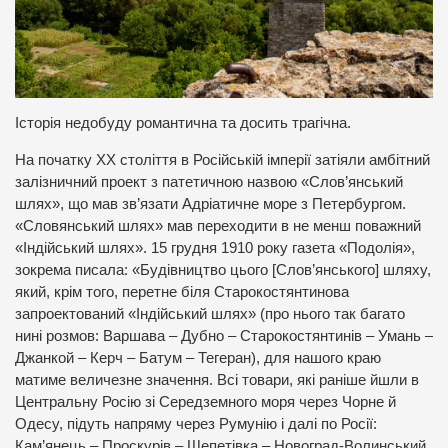
Історія недобуду романтична та досить трагічна.
На початку ХХ століття в Російській імперії затіяли амбітний
залізничний проект з патетичною назвою «Слов’янський
шлях», що мав зв’язати Адріатичне море з Петербургом.
«Словянський шлях» мав переходити в не менш поважний
«Індійський шлях». 15 грудня 1910 року газета «Подолія»,
зокрема писала: «Будівництво цього [Слов’янського] шляху,
який, крім того, перетне біля Старокостянтинова
запроектований «Індійський шлях» (про нього так багато
нині розмов: Варшава – Дубно – Старокостянтинів – Умань –
Джанкой – Керч – Батум – Тегеран), для нашого краю
матиме величезне значення. Всі товари, які раніше йшли в
Центральну Росію зі Середземного моря через Чорне й
Одесу, підуть напряму через Румунію і далі по Росії:
Кам’янець – Проскурів – Шепетівка – Новоград-Волинський