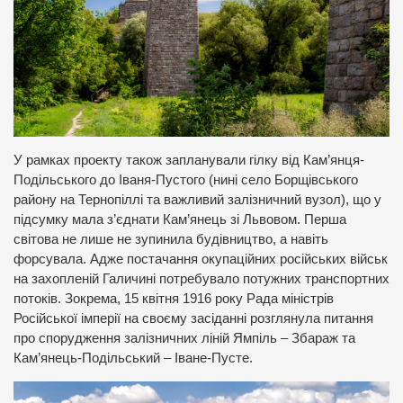
У рамках проекту також запланували гілку від Кам’янця-
Подільського до Іваня-Пустого (нині село Борщівського
району на Тернопіллі та важливий залізничний вузол), що у
підсумку мала з’єднати Кам’янець зі Львовом. Перша
світова не лише не зупинила будівництво, а навіть
форсувала. Адже постачання окупаційних російських військ
на захопленій Галичині потребувало потужних транспортних
потоків. Зокрема, 15 квітня 1916 року Рада міністрів
Російської імперії на своєму засіданні розглянула питання
про спорудження залізничних ліній Ямпіль – Збараж та
Кам’янець-Подільський – Іване-Пусте.