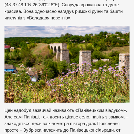
(48°37’48.1″N 26°36’02.8″E). Споруда вражаюча та дуже
красива. Вона одночасно нагадує римські руїни та башти
чаклунів з «Володаря перстнів».
Цей надобуд зазвичай називають «Панівецьким віадуком».
Але самі Панівці, теж досить цікаве село, навіть з замком, –
знаходяться десь за кілометра півтора далі. Пояснення
просте – Зубрівка належить до Панівецької сільради, от