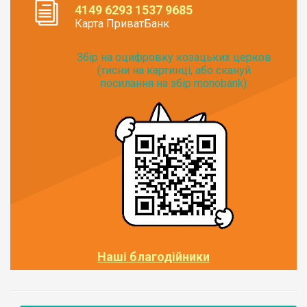
4149 6293 1537 9685
Карта ПриватБанк
Збір на оцифровку козацьких церков
(тисни на картинці, або скануй
посилання на збір monobank):
Наші благодійники