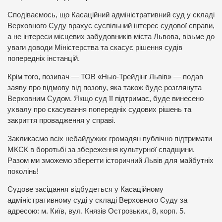
Сподіваємось, що Касаційний адміністративний суд у складі
Верховного Суду врахує суспільний інтерес судової справи,
а не інтереси місцевих забудовників міста Львова, візьме до
уваги доводи Міністерства та скасує рішення судів
попередніх інстанцій.
Крім того, позивач — ТОВ «Нью-Трейдінг Львів» — подав
заяву про відмову від позову, яка також буде розглянута
Верховним Судом. Якщо суд її підтримає, буде винесено
ухвалу про скасування попередніх судових рішень та
закриття провадження у справі.
Закликаємо всіх небайдужих громадян публічно підтримати
МКСК в боротьбі за збереження культурної спадщини.
Разом ми зможемо зберегти історичний Львів для майбутніх
поколінь!
Судове засідання відбудеться у Касаційному
адміністративному суді у складі Верховного Суду за
адресою: м. Київ, вул. Князів Острозьких, 8, корп. 5.