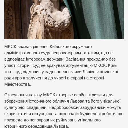
МКСК вважає рішення Київського окружного
адміністративного суду неправомірним та таким, що не
відповідає інтересам держави. Засідання проходило без
участі сторін і суд не врахував аргументацію МКСК. Крім
того, суд відмовив у задоволенні заяви Львівської міської
ради про її залучення до участі в справі на стороні
Міністерства.
Скасування наказу МКСК створює серйозні ризики для
збереження історичного обличчя Львова та його унікальної
культурної спадщини. Недобросовісні забудовники можуть
скористатися ситуацією та розпочати будівельні роботи, що
призведе до непоправних руйнувань унікального
історичного середовища Львова.