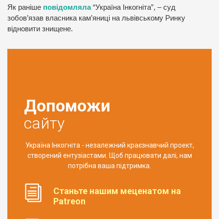
Як раніше
повідомляла
“Україна Інкогніта”, – суд
зобов’язав власника кам’яниці на львівському Ринку
відновити знищене.
Допоможи
сайту
Україна Інкогніта - незалежний краєзнавчий проект,
створений ентузіастами. Щоб працювати далі, нам
потрібна ваша підтримка.
Станьте нашим меценатом на
Patreon