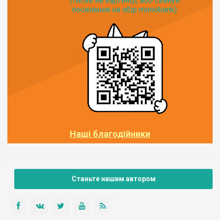
(тисни на картинці, або скануй
посилання на збір monobank):
Наші благодійники
Станьте нашим автором