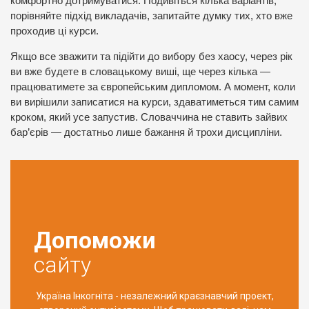
комфортно дотримуватися. Подивіться кілька варіантів,
порівняйте підхід викладачів, запитайте думку тих, хто вже
проходив ці курси.
Якщо все зважити та підійти до вибору без хаосу, через рік
ви вже будете в словацькому виші, ще через кілька —
працюватимете за європейським дипломом. А момент, коли
ви вирішили записатися на курси, здаватиметься тим самим
кроком, який усе запустив. Словаччина не ставить зайвих
бар’єрів — достатньо лише бажання й трохи дисципліни.
Допоможи
сайту
Україна Інкогніта - незалежний краєзнавчий проект,