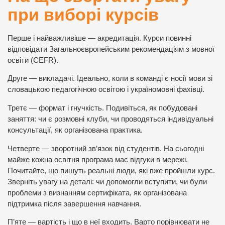
при виборі курсів
Перше і найважливіше — акредитація. Курси повинні
відповідати Загальноєвропейським рекомендаціям з мовної
освіти (CEFR).
Друге — викладачі. Ідеально, коли в команді є носії мови зі
словацькою педагогічною освітою і україномовні фахівці.
Третє — формат і гнучкість. Подивіться, як побудовані
заняття: чи є розмовні клуби, чи проводяться індивідуальні
консультації, як організована практика.
Четверте — зворотний зв’язок від студентів. На сьогодні
майже кожна освітня програма має відгуки в мережі.
Почитайте, що пишуть реальні люди, які вже пройшли курс.
Зверніть увагу на деталі: чи допомогли вступити, чи були
проблеми з визнанням сертифіката, як організована
підтримка після завершення навчання.
П’яте — вартість і що в неї входить. Варто порівнювати не