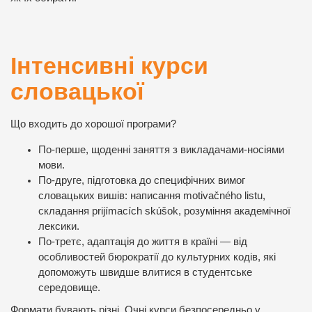
Інтенсивні курси
словацької
Що входить до хорошої програми?
По-перше, щоденні заняття з викладачами-носіями
мови.
По-друге, підготовка до специфічних вимог
словацьких вишів: написання motivačného listu,
складання prijímacích skúšok, розуміння академічної
лексики.
По-третє, адаптація до життя в країні — від
особливостей бюрократії до культурних кодів, які
допоможуть швидше влитися в студентське
середовище.
Формати бувають різні. Очні курси безпосередньо у