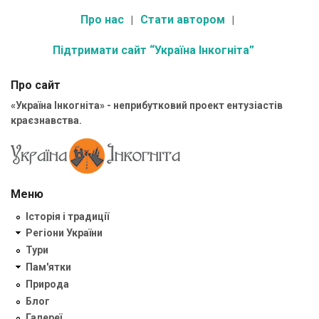
Про нас
Стати автором
Підтримати сайт “Україна Інкогніта”
Про сайт
«Україна Інкогніта» - неприбутковий проект ентузіастів
краєзнавства.
Меню
Історія і традиції
Регіони України
Тури
Пам'ятки
Природа
Блог
Галереї