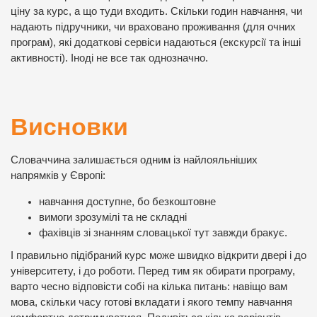
ціну за курс, а що туди входить. Скільки годин навчання, чи
надають підручники, чи враховано проживання (для очних
програм), які додаткові сервіси надаються (екскурсії та інші
активності). Іноді не все так однозначно.
Висновки
Словаччина залишається одним із найлояльніших
напрямків у Європі:
навчання доступне, бо безкоштовне
вимоги зрозумілі та не складні
фахівців зі знанням словацької тут завжди бракує.
І правильно підібраний курс може швидко відкрити двері і до
університету, і до роботи. Перед тим як обирати програму,
варто чесно відповісти собі на кілька питань: навіщо вам
мова, скільки часу готові вкладати і якого темпу навчання