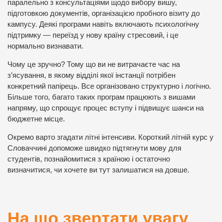
паралельно з консультаціями щодо вибору вишу,
підготовкою документів, організацією пробного візиту до
кампусу. Деякі програми навіть включають психологічну
підтримку — переїзд у нову країну стресовий, і це
нормально визнавати.
Чому це зручно? Тому що ви не витрачаєте час на
з’ясування, в якому відділі якої інстанції потрібен
конкретний папірець. Все організовано структурно і логічно.
Більше того, багато таких програм працюють з вишами
напряму, що спрощує процес вступу і підвищує шанси на
бюджетне місце.
Окремо варто згадати літні інтенсиви. Короткий літній курс у
Словаччині допоможе швидко підтягнути мову для
студентів, познайомитися з країною і остаточно
визначитися, чи хочете ви тут залишатися на довше.
На що звертати увагу