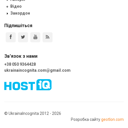
Відео
Закордон
Підпишіться
Зв'язок з нами
+38 050 9364428
ukrainaincognita.com@gmail.com
© UkrainaIncognita 2012 - 2026
Розробка сайту
geotlon.com