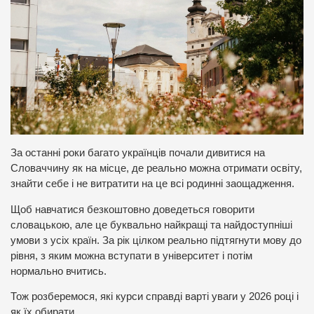
За останні роки багато українців почали дивитися на
Словаччину як на місце, де реально можна отримати освіту,
знайти себе і не витратити на це всі родинні заощадження.
Щоб навчатися безкоштовно доведеться говорити
словацькою, але це буквально найкращі та найдоступніші
умови з усіх країн. За рік цілком реально підтягнути мову до
рівня, з яким можна вступати в університет і потім
нормально вчитись.
Тож розберемося, які курси справді варті уваги у 2026 році і
як їх обирати.