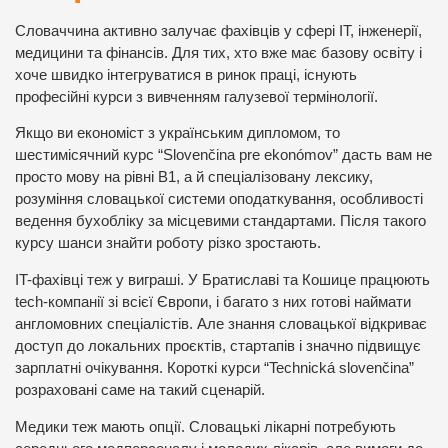
Словаччина активно залучає фахівців у сфері IT, інженерії,
медицини та фінансів. Для тих, хто вже має базову освіту і
хоче швидко інтегруватися в ринок праці, існують
професійні курси з вивченням галузевої термінології.
Якщо ви економіст з українським дипломом, то
шестимісячний курс “Slovenčina pre ekonómov” дасть вам не
просто мову на рівні B1, а й спеціалізовану лексику,
розуміння словацької системи оподаткування, особливості
ведення бухобліку за місцевими стандартами. Після такого
курсу шанси знайти роботу різко зростають.
IT-фахівці теж у виграші. У Братиславі та Кошице працюють
tech-компанії зі всієї Європи, і багато з них готові наймати
англомовних спеціалістів. Але знання словацької відкриває
доступ до локальних проєктів, стартапів і значно підвищує
зарплатні очікування. Короткі курси “Technická slovenčina”
розраховані саме на такий сценарій.
Медики теж мають опції. Словацькі лікарні потребують