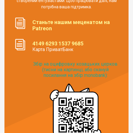
створений ентузіастами. Щоб працювати далі, нам
потрібна ваша підтримка.
Станьте нашим меценатом на
Patreon
4149 6293 1537 9685
Карта ПриватБанк
Збір на оцифровку козацьких церков
(тисни на картинці, або скануй
посилання на збір monobank):