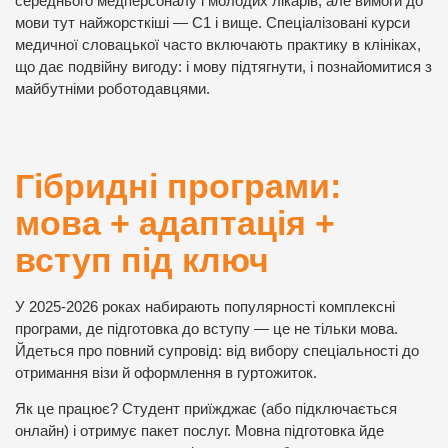
середнього медперсоналу і молодих лікарів, але вимоги до
мови тут найжорсткіші — C1 і вище. Спеціалізовані курси
медичної словацької часто включають практику в клініках,
що дає подвійну вигоду: і мову підтягнути, і познайомитися з
майбутніми роботодавцями.
Гібридні програми:
мова + адаптація +
вступ під ключ
У 2025-2026 роках набирають популярності комплексні
програми, де підготовка до вступу — це не тільки мова.
Йдеться про повний супровід: від вибору спеціальності до
отримання візи й оформлення в гуртожиток.
Як це працює? Студент приїжджає (або підключається
онлайн) і отримує пакет послуг. Мовна підготовка йде