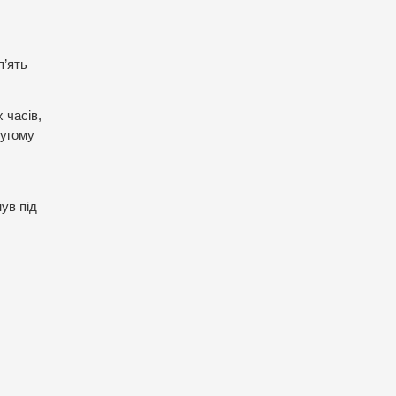
п’ять
 часів,
ругому
ув під