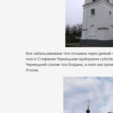
Але забальзамоване тіло гетьмана через деякий ча
чолі із Стефаном Чернецьким зруйнували суботів
Чернецький спалив тіло Богдана, а попіл вистріли
Хтозна.