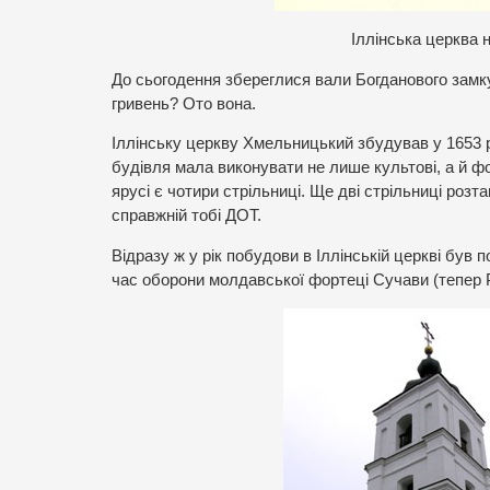
Іллінська церква
До сьогодення збереглися вали Богданового замку 
гривень? Ото вона.
Іллінську церкву Хмельницький збудував у 1653 ро
будівля мала виконувати не лише культові, а й фо
ярусі є чотири стрільниці. Ще дві стрільниці розт
справжній тобі ДОТ.
Відразу ж у рік побудови в Іллінській церкві був
час оборони молдавської фортеці Сучави (тепер Р