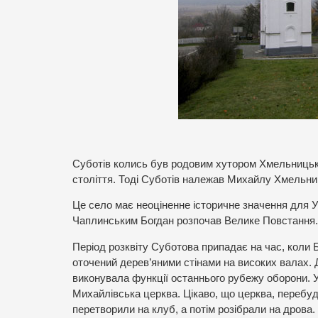
Суботів колись був родовим хутором Хмельницьк
століття. Тоді Суботів належав Михайлу Хмельни
Це село має неоціненне історичне значення для У
Чаплинським Богдан розпочав Велике Повстання.
Період розквіту Суботова припадає на час, коли 
оточений дерев’яними стінами на високих валах. 
виконувала функції останнього рубежу оборони. У
Михайлівська церква. Цікаво, що церква, перебудо
перетворили на клуб, а потім розібрали на дрова. 