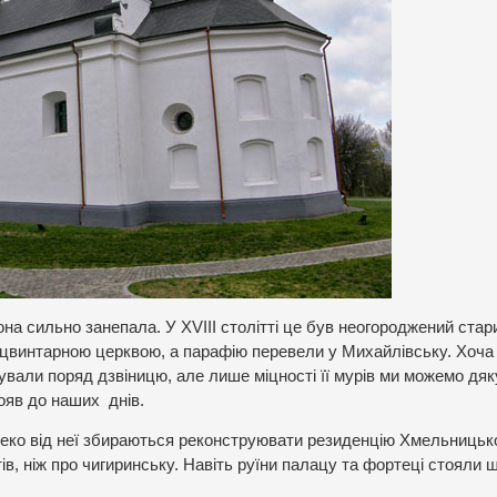
она сильно занепала. У XVIIІ столітті це був неогороджений стар
ли цвинтарною церквою, а парафію перевели у Михайлівську. Хоча
дували поряд дзвіницю, але лише міцності її мурів ми можемо дя
тояв до наших днів.
леко від неї збираються реконструювати резиденцію Хмельницько
в, ніж про чигиринську. Навіть руїни палацу та фортеці стояли щ