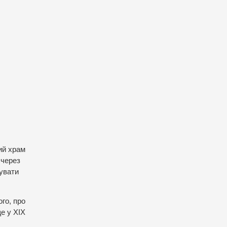
ий храм
 через
кувати
го, про
е у ХІХ