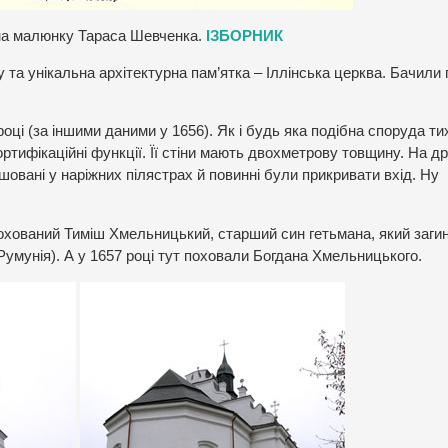
 на малюнку Тараса Шевченка.
ІЗБОРНИК
та унікальна архітектурна пам’ятка – Іллінська церква. Бачили 
ці (за іншими даними у 1656). Як і будь яка подібна споруда тих
ртифікаційні функції. Її стіни мають двохметрову товщину. На д
ашовані у наріжних пілястрах й повинні були прикривати вхід. Ну
 похований Тиміш Хмельницький, старший син гетьмана, який загин
умунія). А у 1657 році тут поховали Богдана Хмельницького.