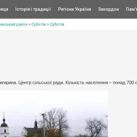
ниця
Історія і традиції
Регіони України
Закордон
Пам'
инський район
>
Суботів
>
Суботів
игирина. Центр сільської ради. Кількість населення – понад 700 о