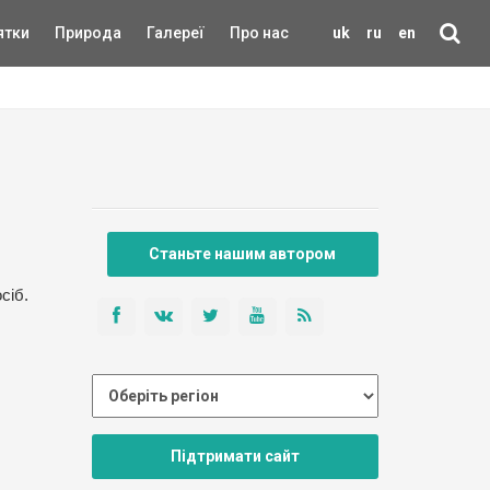
ятки
Природа
Галереї
Про нас
uk
ru
en
Станьте нашим автором
сіб.
Підтримати сайт