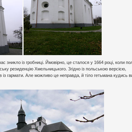
с зникло із гробниці. Ймовірно, це сталося у 1664 році, коли по
ську резиденцію Хмельницького. Згідно із польською версією,
в із гармати. Але можливо це неправда, й тіло гетьмана кудись 