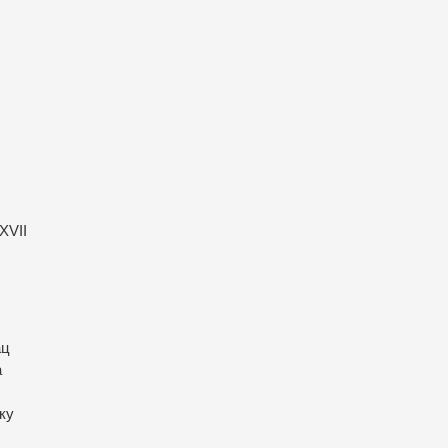
XVII
ац
а
ку