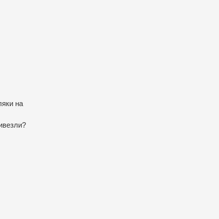
ляки на
вивезли?