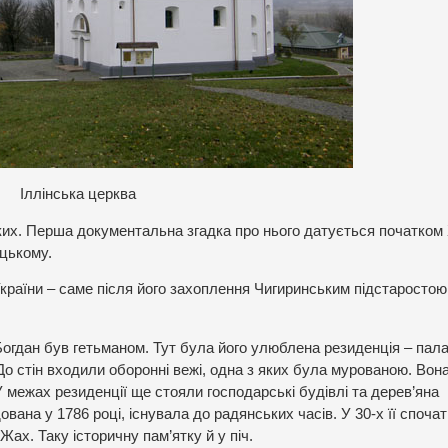
Іллінська церква
их. Перша документальна згадка про нього датується початком 
цькому.
країни – саме після його захоплення Чигиринським підстаростою
Богдан був гетьманом. Тут була його улюблена резиденція – пал
До стін входили оборонні вежі, одна з яких була мурованою. Вон
 межах резиденції ще стояли господарські будівлі та дерев’яна
вана у 1786 році, існувала до радянських часів. У 30-х її спочат
Жах. Таку історичну пам’ятку й у піч.