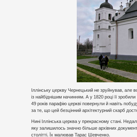
Іллінську церкву Чернецький не зруйнував, але в
із найбіднішим начинням. А у 1820 році її зроби
49 років парафію церкві повернули й навіть побу
за те, що цей безцінний архітектурний скарб дос
Нині Іллінська церква у прекрасному стані. Неда
яку залишилось значно більше архівних документі
столітті. Їх малював Тарас Шевченко.