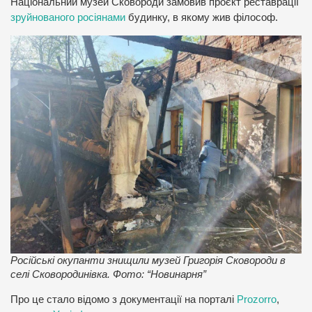
Національний музей Сковороди замовив проєкт реставрації
зруйнованого росіянами
будинку, в якому жив філософ.
Російські окупанти знищили музей Григорія Сковороди в
селі Сковородинівка. Фото: “Новинарня”
Про це стало відомо з документації на порталі
Prozorro
,