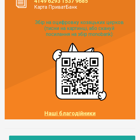
4149 6293 1537 9685
Карта ПриватБанк
Збір на оцифровку козацьких церков
(тисни на картинці, або скануй
посилання на збір monobank):
Наші благодійники