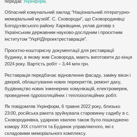
передає
Укрінформ
.
Обласний комунальний заклад “Національний літературно-
меморіальний музейГ. С. Сковороди”, що Сковородинівці
Богодухівського району Харківщини, уклав договір з
Українським державним науково-дослідним і проєктним
інститутом “УкрНДІпроектреставрація”.
Проєктно-кошторисну документації для реставрації
будинку, в якому жив Сковорода, мають виготовити до кінця
2024 року. Вартість робіт – 3,44 млн грн.
Реставрація передбачає відновлення фасаду, заміну вікон і
дверей, облаштування нових перекриттів, ремонт даху,
будівництво нових інженерних комунікацій, електромереж,
проведення гідроізоляційних і теплоізоляційних робіт.
Як повідомляв Укрінформ, 6 травня 2022 року, близько
23:00, російська ракета зруйнувала старовинну садибу в с.
Сковородинівка, ударною хвилею також було пошкоджено
комору ХІХ століття та Будинок управляючого, які є
складовими меморіального комплексу.