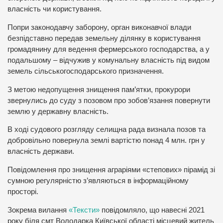
власність чи користування.
Попри законодавчу заборону, орган виконавчої влади
безпідставно передав земельну ділянку в користування
громадянину для ведення фермерського господарства, а у
подальшому – відчужив у комунальну власність під видом
земель сільськогосподарського призначення.
З метою недопущення знищення пам’ятки, прокурори
звернулись до суду з позовом про зобов’язання повернути
землю у державну власність.
В ході судового розгляду селищна рада визнала позов та
добровільно повернула землі вартістю понад 4 млн. грн у
власність держави.
Повідомлення про знищення аграріями «степових» пірамід зі
сумною регулярністю з’являються в інформаційному
просторі.
Зокрема вилання
«Тексти»
повідомляло, що навесні 2021
року біля смт Володарка Київської області місцевий житель