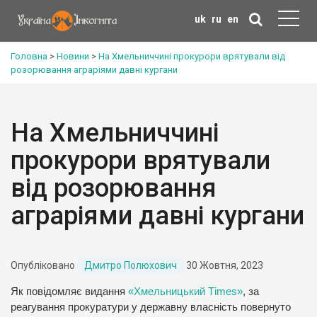
uk
ru
en
Головна
>
Новини
>
На Хмельниччині прокурори врятували від
розорювання аграріями давні кургани
На Хмельниччині
прокурори врятували
від розорювання
аграріями давні кургани
Опубліковано
Дмитро Полюхович
30 Жовтня, 2023
Як повідомляє видання
«Хмельницький Тimes»
, за
реагування прокуратури у державну власність повернуто