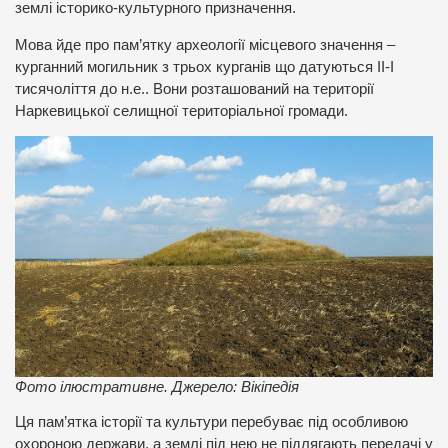
землі історико-культурного призначення.
Мова йде про пам’ятку археології місцевого значення –
курганний могильник з трьох курганів що датуються ІІ-І
тисячоліття до н.е.. Вони розташований на території
Наркевицької селищної територіальної громади.
Фото ілюстративне. Джерело: Вікіпедія
Ця пам’ятка історії та культури перебуває під особливою
охороною держави, а землі під нею не підлягають передачі у