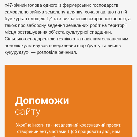
«47-річний голова одного із фермерських господарств
самовільно зайняв земельну ділянку, хоча знав, що на ній
був курган площею 1,4 га з визначеною охоронною зоною, а
також про заборону ведення земельних робіт на території
місця розташування об`єкта культурної спадщини.
Сільськогосподарською технікою та навісним оснащенням
чоловік культивував поверхневий шар ґрунту та висіяв
кукурудзу», — розповіла речниця.
Допоможи
сайту
Україна Інкогніта - незалежний краєзнавчий проект,
створений ентузіастами. Щоб працювати далі, нам