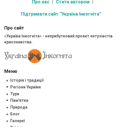
Про нас
Стати автором
Підтримати сайт “Україна Інкогніта”
Про сайт
«Україна Інкогніта» - неприбутковий проект ентузіастів
краєзнавства.
Меню
Історія і традиції
Регіони України
Тури
Пам'ятки
Природа
Блог
Галереї