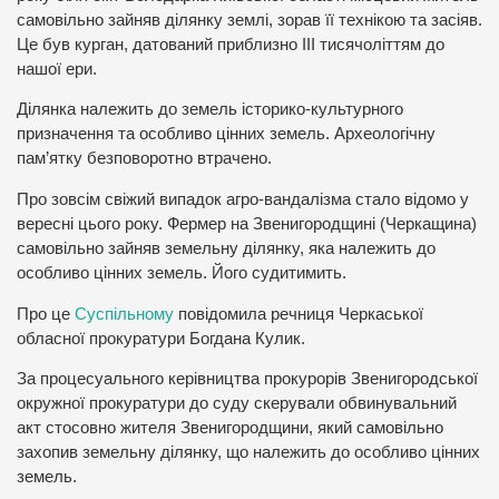
самовільно зайняв ділянку землі, зорав її технікою та засіяв.
Це був курган, датований приблизно III тисячоліттям до
нашої ери.
Ділянка належить до земель історико-культурного
призначення та особливо цінних земель. Археологічну
пам’ятку безповоротно втрачено.
Про зовсім свіжий випадок агро-вандалізма стало відомо у
вересні цього року. Фермер на Звенигородщині (Черкащина)
самовільно зайняв земельну ділянку, яка належить до
особливо цінних земель. Його судитимить.
Про це
Суспільному
повідомила речниця Черкаської
обласної прокуратури Богдана Кулик.
За процесуального керівництва прокурорів Звенигородської
окружної прокуратури до суду скерували обвинувальний
акт стосовно жителя Звенигородщини, який самовільно
захопив земельну ділянку, що належить до особливо цінних
земель.