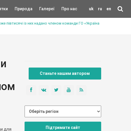
ятки
Природа
Галереї
Про нас
uk
ru
en
йже півтисячі із них надано членом команди ГО «Україна
ли
Станьте нашим автором
ном
Підтримати сайт
ни для