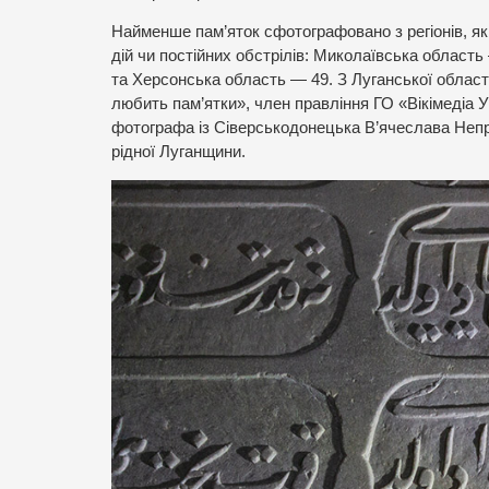
Найменше пам’яток сфотографовано з регіонів, як
дій чи постійних обстрілів: Миколаївська област
та Херсонська область — 49. З Луганської області 
любить пам’ятки», член правління ГО «Вікімедіа 
фотографа із Сіверськодонецька В’ячеслава Непр
рідної Луганщини.