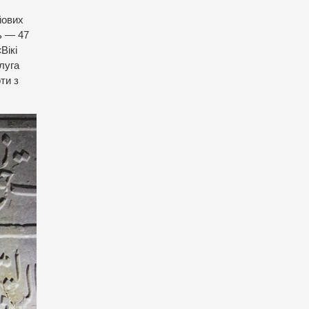
йових
ь — 47
Вікі
луга
ти з