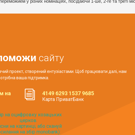
 переможйем у різних номінаціях, посідаючи 1-ше, 2-ге та треті мі
поможи
сайту
авчий проект, створений ентузіастами. Щоб працювати далі, нам
отрібна ваша підтримка.
м на
4149 6293 1537 9685
Карта ПриватБанк
ір на оцифровку козацьких
церков
исни на картинці, або скануй
силання на збір monobank):