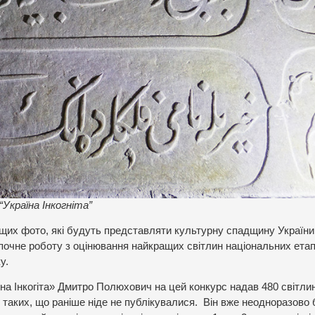
“Україна Інкогніта”
ащих фото, які будуть представляти культурну спадщину України
зпочне роботу з оцінювання найкращих світлин національних етап
у.
на Інкогіта» Дмитро Полюхович на цей конкурс надав 480 світли
о таких, що раніше ніде не публікувалися. Він вже неодноразово