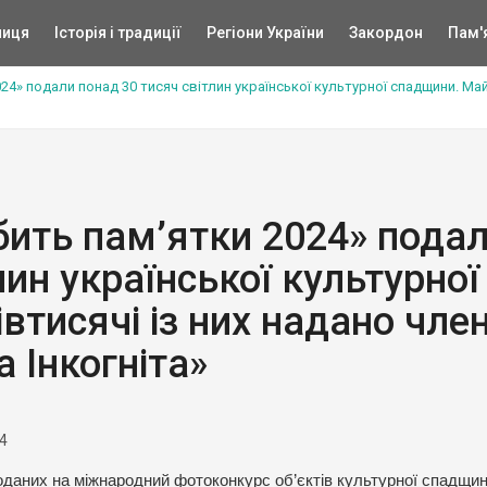
ниця
Історія і традиції
Регіони України
Закордон
Пам'
024» подали понад 30 тисяч світлин української культурної спадщини. Ма
бить пам’ятки 2024» пода
лин української культурної
втисячі із них надано чле
 Інкогніта»
4
 поданих на міжнародний фотоконкурс об’єктів культурної спадщи