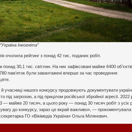
“Україна Інкогніта”
я очолила рейтинг з понад 42 тис. поданих робіт.
и понад 30,1 тис. світлин. На них зафіксовані майже 6400 об’єкті
780 памʼяток були завантажені вперше за час проведення
цяте.
 й учасниці нашого конкурсу продовжують документувати україн
 під загрозою, а під прицілом російської збройної агресії. 2022 
 — майже 20 тисяч, а цього року — понад 30 тисяч робіт з усіх р
а увагу до конкурсу, зараз це вкрай важливо», — прокоментувала
ссекретарка ГО «Вікімедіа Україна» Ольга Мілянович.