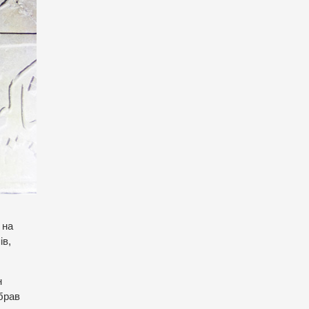
 на
ів,
н
 брав