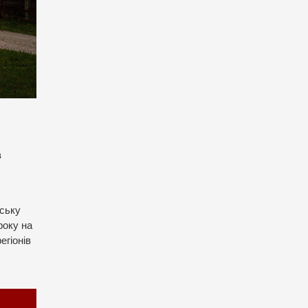
в
ську
року на
егіонів