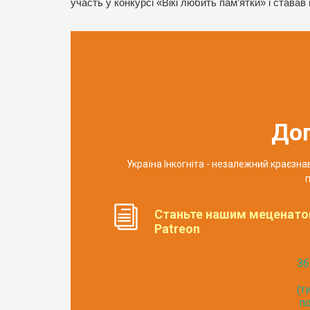
участь у конкурсі «Вікі любить пам’ятки» і ставав
До
Україна Інкогніта - незалежний краєзн
п
Станьте нашим меценато
Patreon
Зб
(т
по