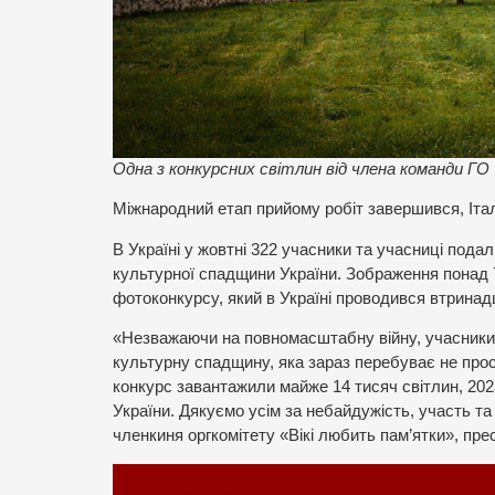
Одна з конкурсних світлин від члена команди ГО 
Міжнародний етап прийому робіт завершився, Італі
В Україні у жовтні 322 учасники та учасниці подал
культурної спадщини України. Зображення понад 
фотоконкурсу, який в Україні проводився втринад
«Незважаючи на повномасштабну війну, учасники
культурну спадщину, яка зараз перебуває не просто
конкурс завантажили майже 14 тисяч світлин, 2023
України. Дякуємо усім за небайдужість, участь т
членкиня оргкомітету «Вікі любить пам’ятки», пре