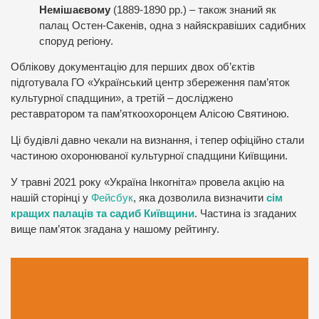
Немішаєвому
(1889-1890 рр.) – також знаний як
палац Остен-Сакенів, одна з найяскравіших садибних
споруд регіону.
Облікову документацію для перших двох об’єктів
підготувала ГО «Український центр збереження пам’яток
культурної спадщини», а третій – досліджено
реставратором та пам’яткоохоронцем Алісою Святиною.
Ці будівлі давно чекали на визнання, і тепер офіційно стали
частиною охоронюваної культурної спадщини Київщини.
У травні 2021 року «Україна Інкогніта» провела акцію на
нашій сторінці у
Фейсбук
, яка дозволила визначити
сім
кращих палаців та садиб Київщини
. Частина із згаданих
вище пам’яток згадана у нашому рейтингу.