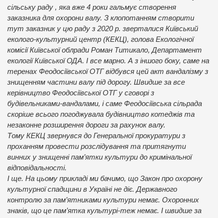
сільську раду , яка вже 4 роки гальмує створення
заказника для охорони валу. З клопотанням створити
тут заказник у цю раду з 2020 р. зверталися Київський
еколого-культурний центр (КЕКЦ), голова Екологічної
комісії Київської облради Роман Титикало, Департамент
екології Київської ОДА. І все марно. А з іншого боку, саме на
теренах Феодосіївської ОТГ відбувся цей акт вандалізму з
знищенням частини валу під дорогу. Швидше за все
керівництво Феодосіївської ОТГ у сговорі з
будівельниками-вандалами, і саме Феодосіївська сільрада
скоріше всього погоджувала будівництво котеджів та
незаконне розширення дороги за рахунок валу.
Тому КЕКЦ звернувся до Генеральної прокуратури з
проханням провести розслідування та притягнути
винних у знищенні пам’ятки культури до кримінальної
відповідальності.
І ще. На цьому прикладі ми бачимо, що Закон про охорону
культурної спадщини в Україні не діє. Державного
контролю за пам’ятниками культури немає. Охоронних
знаків, що це пам’ятка культурі-теж немає. І швидше за