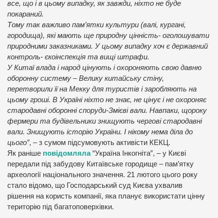
все, що і в цьому випадку, як завжди, ніхто не буде
покараний.
Тому так важливо пам’ятки культури (валі, кургані,
городища), які мають ще природну цінність- оголошувати
природними заказниками. У цьому випадку хоч є державний
контроль- єкоінспекція та вищі штрафи.
У Китаї влада і народ цінують і охороняють свою давню
оборонну систему – Велику китайську стіну,
перетворили її на Мекку для туристів і заробляють на
цьому гроші. В Україні ніхто не знає, не цінує і не охороняє
стародавні оборонні споруди-Змієві вали. Навпаки, щороку
фермери та будівельники знищують чергові стародавні
вали. Знищують історію України. І нікому нема діла до
цього”
, – з сумом підсумовують активісти КЕКЦ.
Як раніше
повідомляла
“Україна Інкогніта”, – у Києві
передали під забудову Китаївське городище – пам’ятку
археології національного значення. 21 лютого цього року
стало відомо, що Господарський суд Києва ухвалив
рішення на користь компанії, яка планує використати цінну
територію під багатоповерхівки.