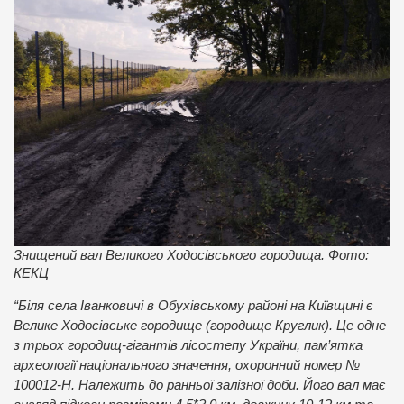
Знищений вал Великого Ходосівського городища. Фото:
КЕКЦ
“Біля села Іванковичі в Обухівському районі на Київщині є
Велике Ходосівське городище (городище Круглик). Це одне
з трьох городищ-гігантів лісостепу України, пам’ятка
археології національного значення, охоронний номер №
100012-H. Належить до ранньої залізної доби. Його вал має