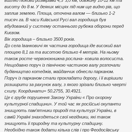
вигляд підкови розмірами 4,5*3,0 км, довжину 10-12 км та
висоту до 8 м. У деяких місцях під ним ще видно рів, що
заплив землею. Площа, оточена валом — близько 1-2
тисяч га. В часи Київської Русі вал городища був
вбудований у систему останнього рубежа оборони перед
Києвом.
Вік городища – близько 3500 років.
До села Іванковичі як частина городища іде високий вал
площею 8,1 га та висотою близько 4 метрів. На ньому
також росте червонокнижна рослина- ковила волосиста.
Нещодавно поруч із північною частиною валу розпочали
будівництво котеджів, майданчик обнесли парканом.
Поруч із парканом стали прокладати дорогу, і її вирішили
розширити за рахунок валу, з якого зрізали близько чверті
схилу. Координати= 50.2755, 30.4921.
Це є грубе порушення Закону України « Про охорону
культурної спадщини». У той час як російські окупанти
знищують пам’ятники природі та культурі України, в
самій Україні знаходяться свої негідники, які також
знищують її природну та культурну спадщину.
Необхідно також додати кілька слів і про Феодосіївську