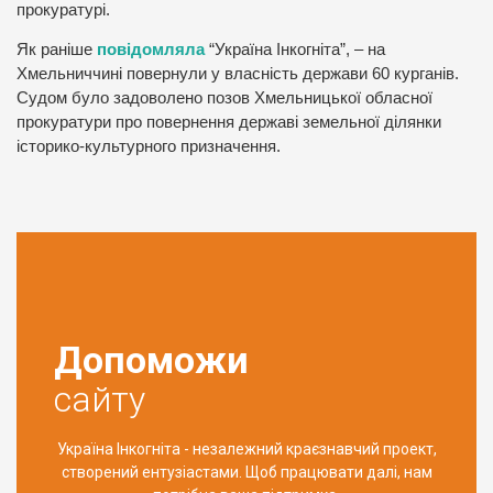
прокуратурі.
Як раніше
повідомляла
“Україна Інкогніта”, – на
Хмельниччині повернули у власність держави 60 курганів.
Судом було задоволено позов Хмельницької обласної
прокуратури про повернення державі земельної ділянки
історико-культурного призначення.
Допоможи
сайту
Україна Інкогніта - незалежний краєзнавчий проект,
створений ентузіастами. Щоб працювати далі, нам