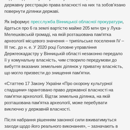
державну реєстрацію права власності на них та зобов’язано
повернути ділянки державі.
Як інформує
пресслужба Вінницької обласної прокуратури
,
йдеться про 6 га землі вартістю майже 205 млн грн у Лука-
Мелешківській громаді, на якій розташована пам’ятка
археології місцевого значення – трипільське поселення IV –
ІІІ тис. до н. е. У 2020 році Головне управління
Держгеокадастру у Вінницькій області незаконно передало
її у комунальну власність, чим створило передумови до
вибуття вказаних земельних ділянок у приватну власність,
що могло призвести до знищення пам’ятки.
«Статтею 17 Закону України «Про охорону культурної
спадщини» гарантовано право державної власності на
пам’ятки археології. Відтак земельна ділянка, на якій
розташована пам’ятка археології, може перебувати
виключно у державній власності.
Після набрання рішенням законної сили вживатимуться
заходи щодо його реального виконання», – зазначають в