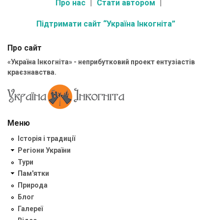
Про нас
Стати автором
Підтримати сайт “Україна Інкогніта”
Про сайт
«Україна Інкогніта» - неприбутковий проект ентузіастів
краєзнавства.
Меню
Історія і традиції
Регіони України
Тури
Пам'ятки
Природа
Блог
Галереї