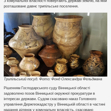
З комунальної власності повертають державі землю, на якій
розташоване давнє трипільське поселення.
Трипільський посуд. Фото: Фонд Олександра Фельдмана
Рішенням Господарського суду Вінницької області
задоволено позов Вінницької окружної прокуратури в
інтересах держави. Судом скасовано наказ Головного
управління Держгеокадастру у Вінницькій області в частині
надання ділянок у комунальну власність, скасовано