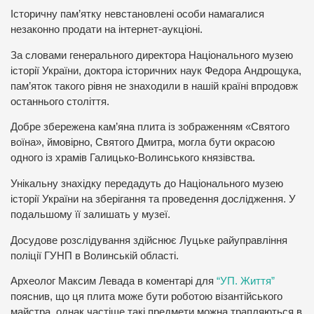
Історичну пам’ятку невстановлені особи намагалися
незаконно продати на інтернет-аукціоні.
За словами генерального директора Національного музею
історії України, доктора історичних наук Федора Андрощука,
пам’яток такого рівня не знаходили в нашій країні впродовж
останнього століття.
Добре збережена кам’яна плита із зображенням «Святого
воїна», ймовірно, Святого Дмитра, могла бути окрасою
одного із храмів Галицько-Волинського князівства.
Унікальну знахідку передадуть до Національного музею
історії України на зберігання та проведення дослідження. У
подальшому її залишать у музеї.
Досудове розслідування здійснює Луцьке райуправління
поліції ГУНП в Волинській області.
Археолог Максим Левада в коментарі для
“УП. Життя”
пояснив, що ця плита може бути роботою візантійського
майстра, однак частіше такі предмети можна трапляються в