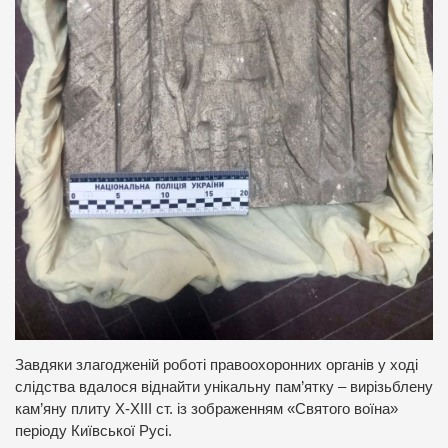
Завдяки злагодженій роботі правоохоронних органів у ході
слідства вдалося віднайти унікальну пам’ятку – вирізьблену
кам’яну плиту Х-ХІІІ ст. із зображенням «Святого воїна»
періоду Київської Русі.