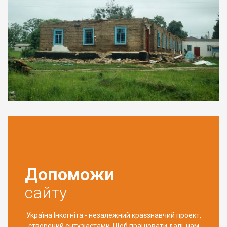
Допоможи
сайту
Україна Інкогніта - незалежний краєзнавчий проект,
створений ентузіастами. Щоб працювати далі, нам