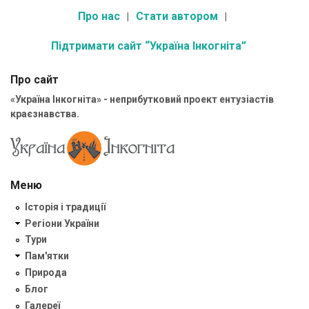
Про нас
Стати автором
Підтримати сайт “Україна Інкогніта”
Про сайт
«Україна Інкогніта» - неприбутковий проект ентузіастів
краєзнавства.
Меню
Історія і традиції
Регіони України
Тури
Пам'ятки
Природа
Блог
Галереї