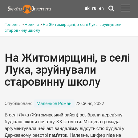
uk
ru
en
Головна
>
Новини
>
На Житомирщині, в селі Лука, зруйнували
старовинну школу
На Житомирщині, в селі
Лука, зруйнували
старовинну школу
Опубліковано
Маленков Роман
22 Січня, 2022
В селі Лука (Житомирський район) розібрали дерев’яну
будівлю школи початку ХХ століття. Місцева громада
аргументувала цей акт вандалізму відсутністю будівлі у
Державному реєстрі пам’яток. Напевне, шифер піде на