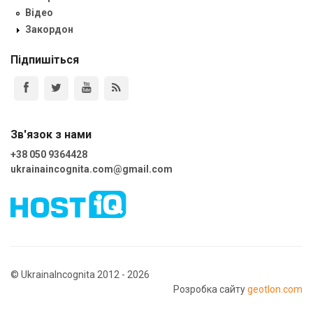
Відео
Закордон
Підпишіться
Зв'язок з нами
+38 050 9364428
ukrainaincognita.com@gmail.com
© UkrainaIncognita 2012 - 2026
Розробка сайту
geotlon.com