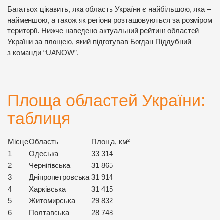
Багатьох цікавить, яка область України є найбільшою, яка –
найменшою, а також як регіони розташовуються за розміром
території. Нижче наведено актуальний рейтинг областей
України за площею, який підготував Богдан Піддубний
з команди “UANOW”.
Площа областей України:
таблиця
Місце
Область
Площа, км²
1
Одеська
33 314
2
Чернігівська
31 865
3
Дніпропетровська
31 914
4
Харківська
31 415
5
Житомирська
29 832
6
Полтавська
28 748