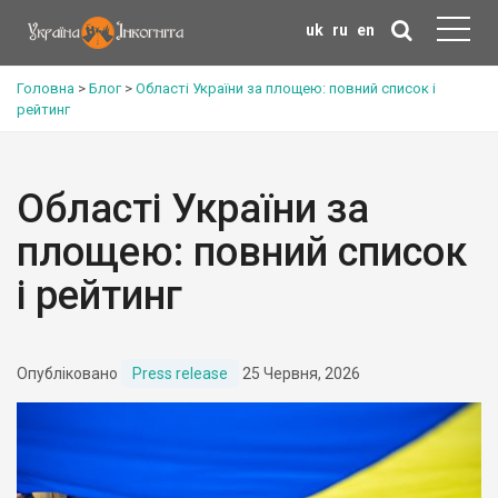
uk
ru
en
Головна
>
Блог
>
Області України за площею: повний список і
рейтинг
Області України за
площею: повний список
і рейтинг
Опубліковано
Press release
25 Червня, 2026