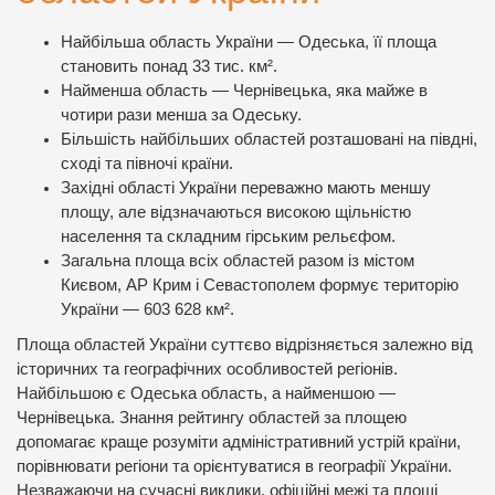
Найбільша область України — Одеська, її площа
становить понад 33 тис. км².
Найменша область — Чернівецька, яка майже в
чотири рази менша за Одеську.
Більшість найбільших областей розташовані на півдні,
сході та півночі країни.
Західні області України переважно мають меншу
площу, але відзначаються високою щільністю
населення та складним гірським рельєфом.
Загальна площа всіх областей разом із містом
Києвом, АР Крим і Севастополем формує територію
України — 603 628 км².
Площа областей України суттєво відрізняється залежно від
історичних та географічних особливостей регіонів.
Найбільшою є Одеська область, а найменшою —
Чернівецька. Знання рейтингу областей за площею
допомагає краще розуміти адміністративний устрій країни,
порівнювати регіони та орієнтуватися в географії України.
Незважаючи на сучасні виклики, офіційні межі та площі