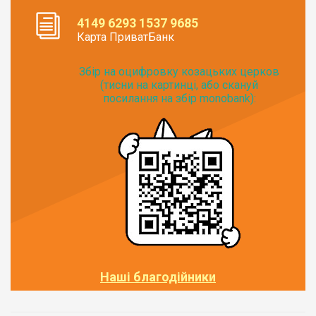
4149 6293 1537 9685
Карта ПриватБанк
Збір на оцифровку козацьких церков
(тисни на картинці, або скануй
посилання на збір monobank):
Наші благодійники