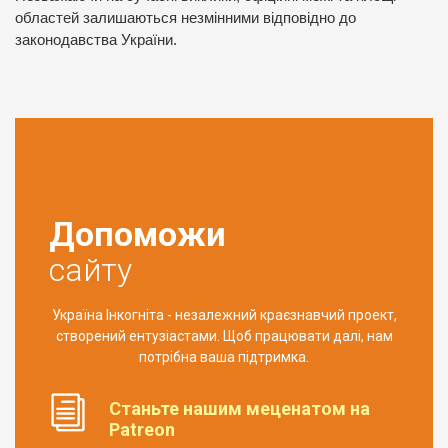
областей залишаються незмінними відповідно до
законодавства України.
Допоможи
сайту
Україна Інкогніта - незалежний краєзнавчий проект,
створений ентузіастами. Щоб працювати далі, нам
потрібна ваша підтримка.
Станьте нашим меценатом на
Patreon