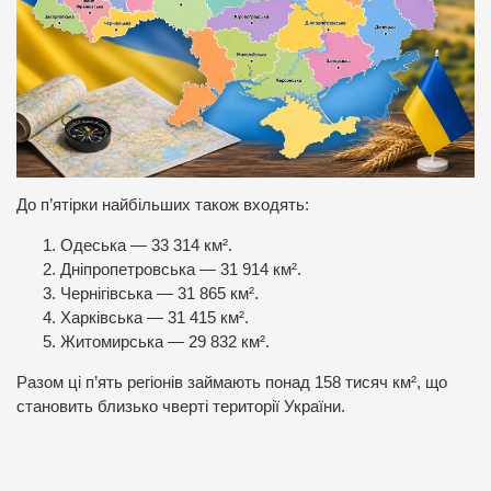
До п’ятірки найбільших також входять:
Одеська — 33 314 км².
Дніпропетровська — 31 914 км².
Чернігівська — 31 865 км².
Харківська — 31 415 км².
Житомирська — 29 832 км².
Разом ці п’ять регіонів займають понад 158 тисяч км², що
становить близько чверті території України.