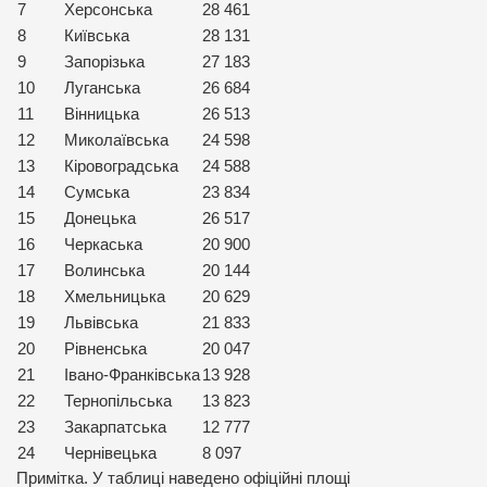
7
Херсонська
28 461
8
Київська
28 131
9
Запорізька
27 183
10
Луганська
26 684
11
Вінницька
26 513
12
Миколаївська
24 598
13
Кіровоградська
24 588
14
Сумська
23 834
15
Донецька
26 517
16
Черкаська
20 900
17
Волинська
20 144
18
Хмельницька
20 629
19
Львівська
21 833
20
Рівненська
20 047
21
Івано-Франківська
13 928
22
Тернопільська
13 823
23
Закарпатська
12 777
24
Чернівецька
8 097
Примітка. У таблиці наведено офіційні площі