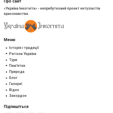
Про сайт
«Україна Інкогніта» - неприбутковий проект ентузіастів
краєзнавства.
Меню
Історія і традиції
Регіони України
Тури
Пам'ятки
Природа
Блог
Галереї
Відео
Закордон
Підпишіться