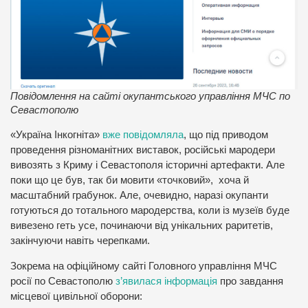
Повідомлення на сайті окупантського управління МЧС по
Севастополю
«Україна Інкогніта»
вже повідомляла
, що під приводом
проведення різноманітних виставок, російські мародери
вивозять з Криму і Севастополя історичні артефакти. Але
поки що це був, так би мовити «точковий», хоча й
масштабний грабунок. Але, очевидно, наразі окупанти
готуються до тотального мародерства, коли із музеїв буде
вивезено геть усе, починаючи від унікальних раритетів,
закінчуючи навіть черепками.
Зокрема на офіційному сайті Головного управління МЧС
росії по Севастополю
з’явилася інформація
про завдання
місцевої цивільної оборони: