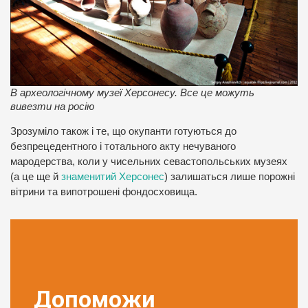
В археологічному музеї Херсонесу. Все це можуть
вивезти на росію
Зрозуміло також і те, що окупанти готуються до
безпрецедентного і тотального акту нечуваного
мародерства, коли у чисельних севастопольських музеях
(а це ще й
знаменитий Херсонес
) залишаться лише порожні
вітрини та випотрошені фондосховища.
Допоможи