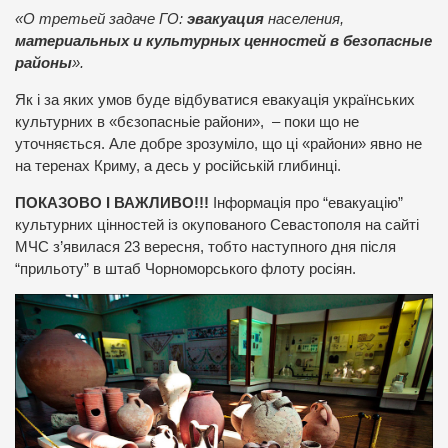
«О третьей задаче ГО:
эвакуация
населения,
материальных и культурных ценностей в безопасные
районы
».
Як і за яких умов буде відбуватися евакуація українських
культурних в «бєзопасньіе райони», – поки що не
уточняється. Але добре зрозуміло, що ці «райони» явно не
на теренах Криму, а десь у російській глибинці.
ПОКАЗОВО І ВАЖЛИВО!!!
Інформація про “евакуацію”
культурних цінностей із окупованого Севастополя на сайті
МЧС з’явилася 23 вересня, тобто наступного дня після
“прильоту” в штаб Чорноморського флоту росіян.