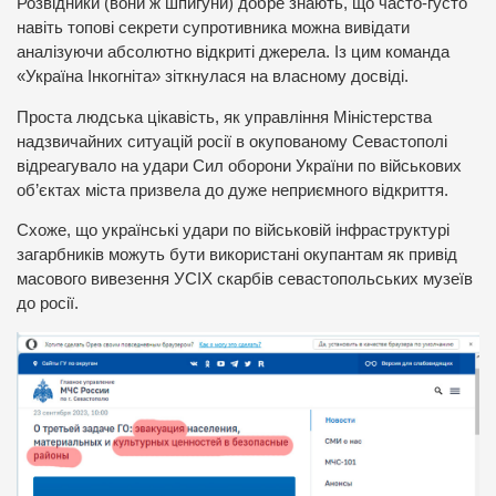
Розвідники (вони ж шпигуни) добре знають, що часто-густо
навіть топові секрети супротивника можна вивідати
аналізуючи абсолютно відкриті джерела. Із цим команда
«Україна Інкогніта» зіткнулася на власному досвіді.
Проста людська цікавість, як управління Міністерства
надзвичайних ситуацій росії в окупованому Севастополі
відреагувало на удари Сил оборони України по військових
об’єктах міста призвела до дуже неприємного відкриття.
Схоже, що українські удари по військовій інфраструктурі
загарбників можуть бути використані окупантам як привід
масового вивезення УСІХ скарбів севастопольських музеїв
до росії.