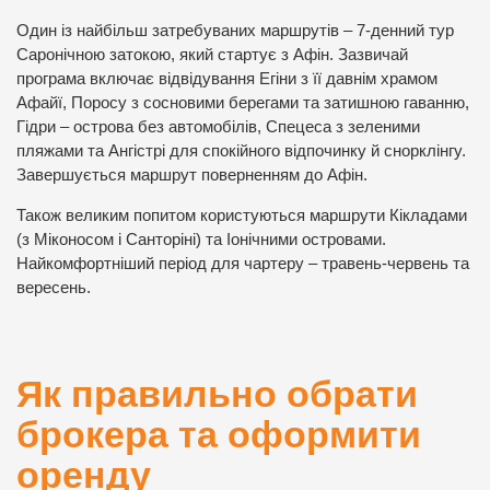
Один із найбільш затребуваних маршрутів – 7-денний тур
Саронічною затокою, який стартує з Афін. Зазвичай
програма включає відвідування Егіни з її давнім храмом
Афайї, Поросу з сосновими берегами та затишною гаванню,
Гідри – острова без автомобілів, Спецеса з зеленими
пляжами та Ангістрі для спокійного відпочинку й снорклінгу.
Завершується маршрут поверненням до Афін.
Також великим попитом користуються маршрути Кікладами
(з Міконосом і Санторіні) та Іонічними островами.
Найкомфортніший період для чартеру – травень-червень та
вересень.
Як правильно обрати
брокера та оформити
оренду