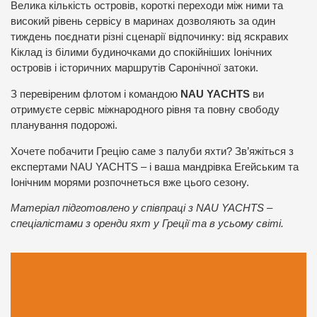
Велика кількість островів, короткі переходи між ними та
високий рівень сервісу в маринах дозволяють за один
тиждень поєднати різні сценарії відпочинку: від яскравих
Кіклад із білими будиночками до спокійніших Іонічних
островів і історичних маршрутів Саронічної затоки.
З перевіреним флотом і командою
NAU YACHTS
ви
отримуєте сервіс міжнародного рівня та повну свободу
планування подорожі.
Хочете побачити Грецію саме з палуби яхти? Зв’яжіться з
експертами NAU YACHTS – і ваша мандрівка Егейським та
Іонічним морями розпочнеться вже цього сезону.
Матеріал підготовлено у співпраці з NAU YACHTS –
спеціалістами з оренди яхт у Греції та в усьому світі.