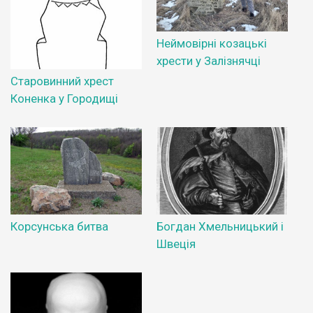
Неймовірні козацькі
хрести у Залізнячці
Старовинний хрест
Коненка у Городищі
Корсунська битва
Богдан Хмельницький і
Швеція