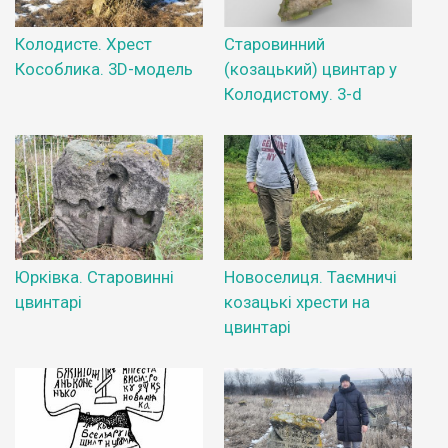
Колодисте. Хрест
Старовинний
Кособлика. 3D-модель
(козацький) цвинтар у
Колодистому. 3-d
Юрківка. Старовинні
Новоселиця. Таємничі
цвинтарі
козацькі хрести на
цвинтарі