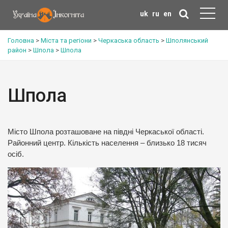
uk
ru
en
Головна
>
Міста та регіони
>
Черкаська область
>
Шполянський
район
>
Шпола
>
Шпола
Шпола
Місто Шпола розташоване на півдні Черкаської області.
Районний центр. Кількість населення – близько 18 тисяч
осіб.