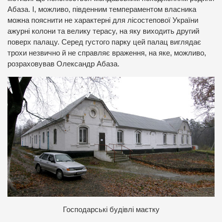
Абаза. І, можливо, південним темпераментом власника
можна пояснити не характерні для лісостепової України
ажурні колони та велику терасу, на яку виходить другий
поверх палацу. Серед густого парку цей палац виглядає
трохи незвично й не справляє враження, на яке, можливо,
розраховував Олександр Абаза.
Господарські будівлі маєтку