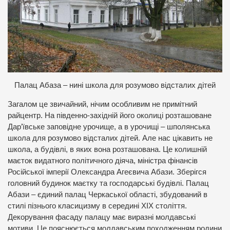
Палац Абаза – нині школа для розумово відсталих дітей
Загалом це звичайний, нічим особливим не примітний
райцентр. На південно-західній його околиці розташоване
Дар’ївське заповідне урочище, а в урочищі – шполянська
школа для розумово відсталих дітей. Але нас цікавить не
школа, а будівлі, в яких вона розташована. Це колишній
маєток видатного політичного діяча, міністра фінансів
Російської імперії Олександра Агеєвича Абази. Зберігся
головний будинок маєтку та господарські будівлі. Палац
Абази – єдиний палац Черкаської області, збудований в
стилі пізнього класицизму в середині ХІХ століття.
Декорування фасаду палацу має виразні молдавські
мотиви. Це пояснюється молдавським походженням родини