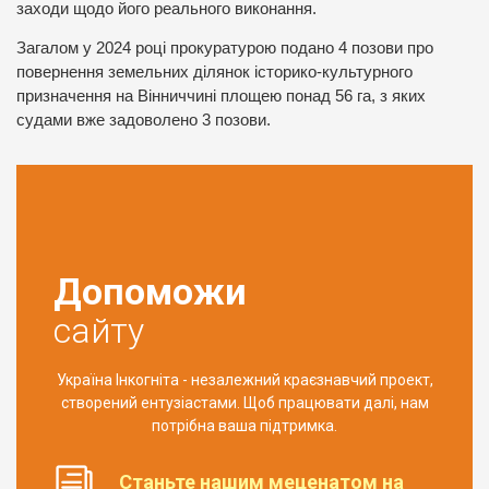
заходи щодо його реального виконання.
Загалом у 2024 році прокуратурою подано 4 позови про
повернення земельних ділянок історико-культурного
призначення на Вінниччині площею понад 56 га, з яких
судами вже задоволено 3 позови.
Допоможи
сайту
Україна Інкогніта - незалежний краєзнавчий проект,
створений ентузіастами. Щоб працювати далі, нам
потрібна ваша підтримка.
Станьте нашим меценатом на