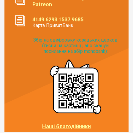
Patreon
4149 6293 1537 9685
Карта ПриватБанк
Збір на оцифровку козацьких церков
(тисни на картинці, або скануй
посилання на збір monobank):
Наші благодійники