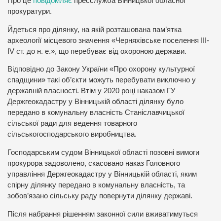
Про це
повідомляє
пресслужба Вінницької обласної
прокуратури.
Йдеться про ділянку, на якій розташована пам’ятка
археології місцевого значення «Черняхівське поселення ІІІ-
ІV ст. до н. е.», що перебуває від охороною держави.
Відповідно до Закону України «Про охорону культурної
спадщини» такі об’єкти можуть перебувати виключно у
державній власності. Втім у 2020 році наказом ГУ
Держгеокадастру у Вінницькій області ділянку було
передано в комунальну власність Станіславчицької
сільської ради для ведення товарного
сільськогосподарського виробництва.
Господарським судом Вінницької області позовні вимоги
прокурора задоволено, скасовано наказ Головного
управління Держгеокадастру у Вінницькій області, яким
спірну ділянку передано в комунальну власність, та
зобов’язано сільську раду повернути ділянку державі.
Після набрання рішенням законної сили вживатимуться