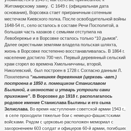
Житомирскому замку.
С 1649 г. (официальная дата
основания), Ворсовка стает приграничным сотенным
местечком Киевского полка. После освободительной войны
1648-54 гг., село осталось в составе Речи Посполитой, а
большая часть казаков с семьями отступила на
Левобережье и в Ворсовке осталось только “10 дымов”.
Далее окрестными землями владела польская шляхта,
жизнь в Ворсовке постепенно восстанавливалась. В 1864 г.
население достигло 700 чел. Первый деревянный сельский
храм сгорел во времена Хмельниччины, второй,
Николевский,
был построен в 1728 г. Согласно данным Л.
Похилевича
“нынешняя деревянная (церковь -авт.)
построена в 1850 г. помещиком Станиславом
Былиной, а иконостас и утварь устроили сами
прихожане”
.
В Ворсовке до 1918 г. располагалось
родовое имение Станислава Былины и его сына
Зелислава.
Во время наступления советской армии 1943 г.,
в селе проходили тяжелые бои с немецко-фашистскими
войсками. Рядом с церковью расположен мемориал с
захоронением 603 солдат и офицеров 60-й армии, погибших