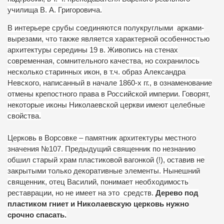
училища В. А. Григоровича.
В интерьере срубы соединяются полукруглыми
арками-
вырезами, что также является характерной особенностью
архитектуры середины 19 в. Живопись на стенах
современная, сомнительного качества, но сохранилось
несколько старинных икон, в т.ч. образ Александра
Невского, написанный в начале 1860-х гг., в ознаменование
отмены крепостного права в Российской империи. Говорят,
некоторые иконы Николаевской церкви имеют целебные
свойства.
Церковь в Ворсовке – памятник архитектуры местного
значения №107. Предыдущий священник по незнанию
обшил старый храм пластиковой вагонкой (!), оставив не
закрытыми только декоративные элементы. Нынешний
священник, отец Василий, понимает необходимость
реставрации, но не имеет на это
средств.
Дерево под
пластиком гниет и Николаевскую церковь нужно
срочно спасать.