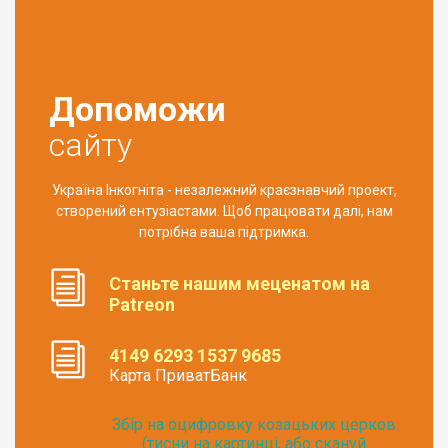
Допоможи
сайту
Україна Інкогніта - незалежний краєзнавчий проект,
створений ентузіастами. Щоб працювати далі, нам
потрібна ваша підтримка.
Станьте нашим меценатом на
Patreon
4149 6293 1537 9685
Карта ПриватБанк
Збір на оцифровку козацьких церков
(тисни на картинці, або скануй