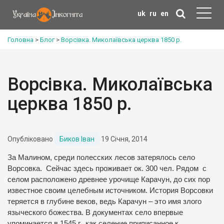
uk
ru
en
Головна
>
Блог
>
Ворсівка. Миколаївська церква 1850 р.
Ворсівка. Миколаївська
церква 1850 р.
Опубліковано
Биков Іван
19 Січня, 2014
За Малином, среди полесских лесов затерялось село
Ворсовка.
Сейчас здесь проживает ок. 300 чел. Рядом
с
селом расположено древнее урочище Карачун, до сих пор
известное своим целебным источником. История Ворсовки
теряется в глубине веков, ведь Карачун – это имя злого
языческого божества. В документах село впервые
упоминается в 1545 г., как селение приписанное к