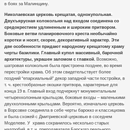
в боях за Малинщину.
Николаевская церковь крещатая, однокупольная.
Двухъярусная колокольня над входом соединена со
средокрестием удлиненным и широким притвором.
Боковые ветви планировочного креста необычайно
коротки и носят, скорее, декоративный характер. Эти
две особенности придают народному крещатому храму
черты базилики. Главный купол массивный, барочной
архитектуры, украшен заломом с главкой.
Возможно,
шатровая колокольня была пристроена позднее, во время
перестройки храма. Об этом свидетельствует более
поздний “епархиальный” декор западной части постройки, в
т. ч. крестообразные окошки притвора, характерные для
конца 19 в. Главный вход подчеркнут монументальным
четырехколонным крыльцом, боковые входы – маленькими
двухколонными крыльцами. Вероятно, изначально церковь
в Ворсовке соединяла в себе черты барокко и классицизма
и была схожей с Дмитриевской церковью в соседнем
Моделеве. У
храма сохранилось несколько старых
надгробий, в т. ч. преподавателя Барского реального