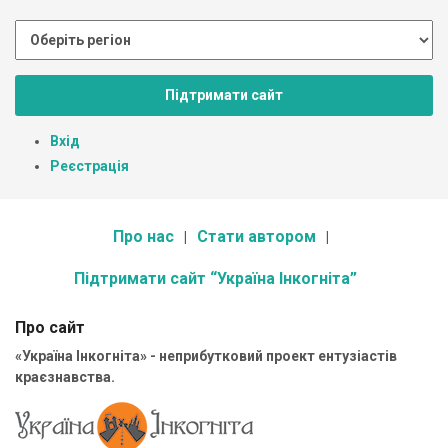
Підтримати сайт
Вхід
Реєстрація
Про нас
Стати автором
Підтримати сайт “Україна Інкогніта”
Про сайт
«Україна Інкогніта» - неприбутковий проект ентузіастів
краєзнавства.