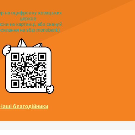
ір на оцифровку козацьких
церков
исни на картинці, або скануй
силання на збір monobank):
Наші благодійники