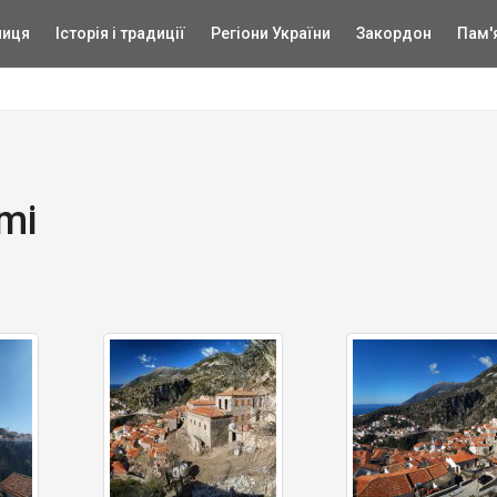
ниця
Історія і традиції
Регіони України
Закордон
Пам'
mi