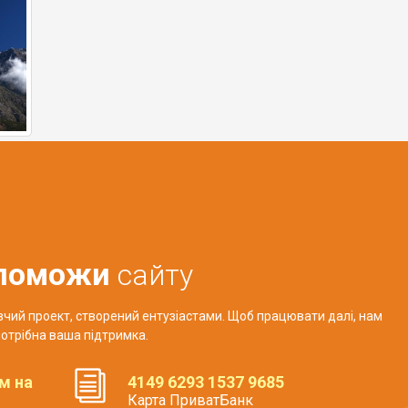
поможи
сайту
авчий проект, створений ентузіастами. Щоб працювати далі, нам
отрібна ваша підтримка.
м на
4149 6293 1537 9685
Карта ПриватБанк