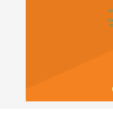
Зб
(т
по