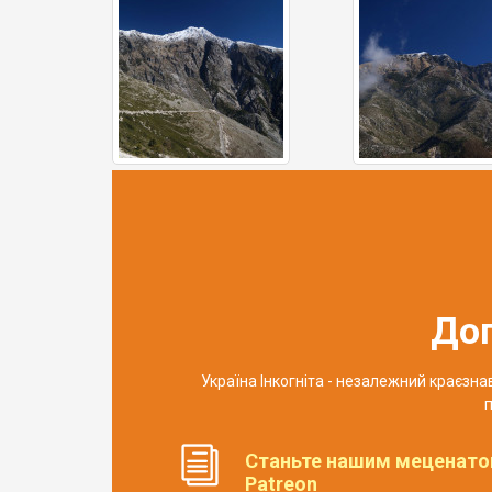
До
Україна Інкогніта - незалежний краєзн
п
Станьте нашим меценато
Patreon